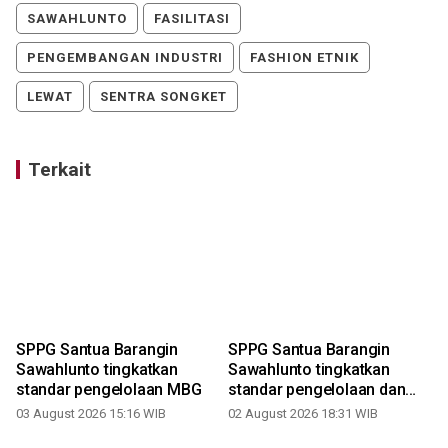
SAWAHLUNTO
FASILITASI
PENGEMBANGAN INDUSTRI
FASHION ETNIK
LEWAT
SENTRA SONGKET
Terkait
SPPG Santua Barangin
SPPG Santua Barangin
Sawahlunto tingkatkan
Sawahlunto tingkatkan
standar pengelolaan MBG
standar pengelolaan dan
pelayanan MBG
03 August 2026 15:16 WIB
02 August 2026 18:31 WIB
2