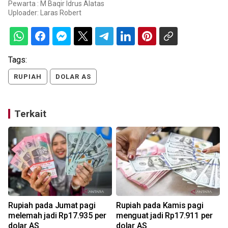
Pewarta : M Baqir Idrus Alatas
Uploader:
Laras Robert
Tags:
RUPIAH
DOLAR AS
Terkait
h
Rupiah pada Jumat pagi
Rupiah pada Kamis pagi
melemah jadi Rp17.935 per
menguat jadi Rp17.911 per
dolar AS
dolar AS