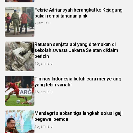
Febrie Adriansyah berangkat ke Kejagung
pakai rompi tahanan pink
7 jam lalu
Ratusan senjata api yang ditemukan di
sekolah swasta Jakarta Selatan diklaim
berizin
16 jam lalu
Timnas Indonesia butuh cara menyerang
yang lebih variatif
16 jam lalu
Mendagri siapkan tiga langkah solusi gaji
pegawai pemda
15 jam lalu