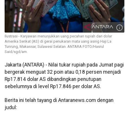
Ilustrasi - Karyawan menunjukkan uang pecahan rupiah dan dolar
Amerika Serikat (AS) di gerai penukaran mata uang asing Haji La
Tunrung, Makassar, Sulawesi Selatan. ANTARA FOTO/Hasrul
Said/sgd/am.
Jakarta (ANTARA) - Nilai tukar rupiah pada Jumat pagi
bergerak menguat 32 poin atau 0,18 persen menjadi
Rp17.814 dolar AS dibandingkan penutupan
sebelumnya di level Rp17.846 per dolar AS.
Berita ini telah tayang di Antaranews.com dengan
judul: