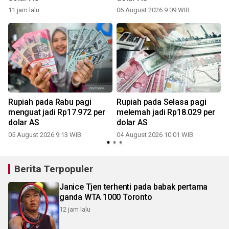
11 jam lalu
06 August 2026 9:09 WIB
Rupiah pada Rabu pagi
Rupiah pada Selasa pagi
menguat jadi Rp17.972 per
melemah jadi Rp18.029 per
dolar AS
dolar AS
05 August 2026 9:13 WIB
04 August 2026 10:01 WIB
3
Berita Terpopuler
Janice Tjen terhenti pada babak pertama
ganda WTA 1000 Toronto
12 jam lalu