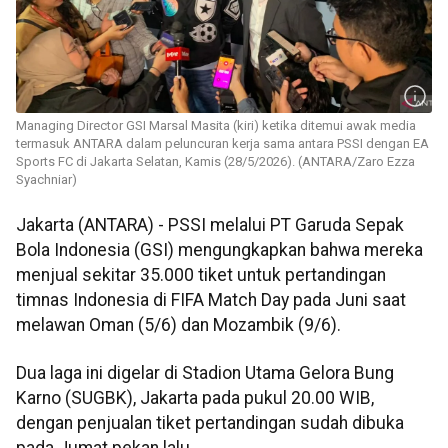
Managing Director GSI Marsal Masita (kiri) ketika ditemui awak media
termasuk ANTARA dalam peluncuran kerja sama antara PSSI dengan EA
Sports FC di Jakarta Selatan, Kamis (28/5/2026). (ANTARA/Zaro Ezza
Syachniar)
Jakarta (ANTARA) - PSSI melalui PT Garuda Sepak
Bola Indonesia (GSI) mengungkapkan bahwa mereka
menjual sekitar 35.000 tiket untuk pertandingan
timnas Indonesia di FIFA Match Day pada Juni saat
melawan Oman (5/6) dan Mozambik (9/6).
Dua laga ini digelar di Stadion Utama Gelora Bung
Karno (SUGBK), Jakarta pada pukul 20.00 WIB,
dengan penjualan tiket pertandingan sudah dibuka
pada Jumat pekan lalu.