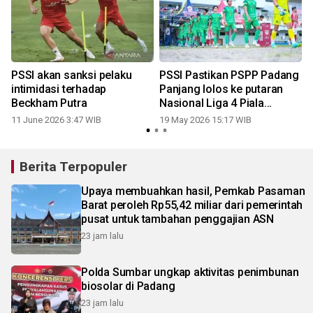
PSSI akan sanksi pelaku
PSSI Pastikan PSPP Padang
intimidasi terhadap
Panjang lolos ke putaran
A
Beckham Putra
Nasional Liga 4 Piala
Presiden 2025/2026
11 June 2026 3:47 WIB
19 May 2026 15:17 WIB
0
Berita Terpopuler
Upaya membuahkan hasil, Pemkab Pasaman
Barat peroleh Rp55,42 miliar dari pemerintah
pusat untuk tambahan penggajian ASN
23 jam lalu
Polda Sumbar ungkap aktivitas penimbunan
biosolar di Padang
23 jam lalu