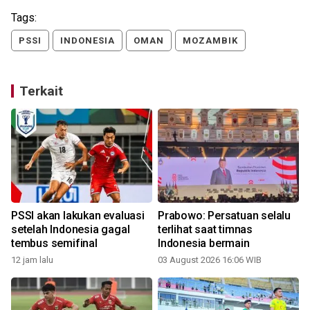
Tags:
PSSI
INDONESIA
OMAN
MOZAMBIK
Terkait
m
PSSI akan lakukan evaluasi
Prabowo: Persatuan selalu
setelah Indonesia gagal
terlihat saat timnas
tembus semifinal
Indonesia bermain
12 jam lalu
03 August 2026 16:06 WIB