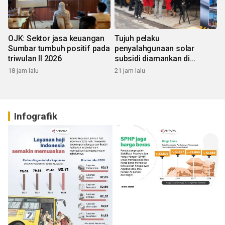
OJK: Sektor jasa keuangan
Tujuh pelaku
Sumbar tumbuh positif pada
penyalahgunaan solar
triwulan II 2026
subsidi diamankan di
Sumbar
18 jam lalu
21 jam lalu
Infografik