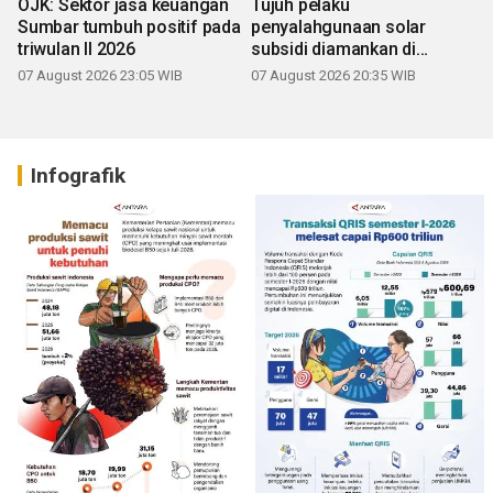
OJK: Sektor jasa keuangan
Tujuh pelaku
Sumbar tumbuh positif pada
penyalahgunaan solar
triwulan II 2026
subsidi diamankan di
Sumbar
07 August 2026 23:05 WIB
07 August 2026 20:35 WIB
Infografik