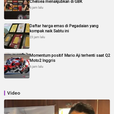
Chelsea menakjubkan di GBK
6 jam lalu
Daftar harga emas di Pegadaian yang
kompak naik Sabtu ini
23 jam lalu
Momentum positif Mario Aji terhenti saat Q2
Moto2 Inggris
6 jam lalu
Video