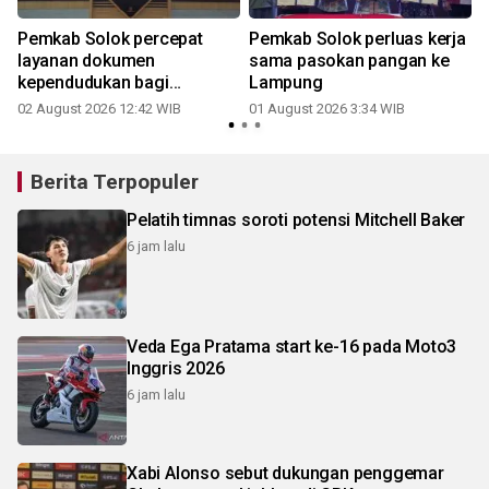
Pemkab Solok percepat
Pemkab Solok perluas kerja
layanan dokumen
sama pasokan pangan ke
kependudukan bagi
Lampung
pengantin
02 August 2026 12:42 WIB
01 August 2026 3:34 WIB
1
Berita Terpopuler
Pelatih timnas soroti potensi Mitchell Baker
6 jam lalu
Veda Ega Pratama start ke-16 pada Moto3
Inggris 2026
6 jam lalu
Xabi Alonso sebut dukungan penggemar