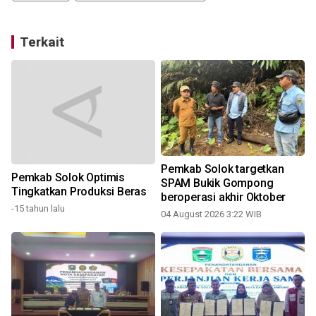
Terkait
Pemkab Solok targetkan
Pemkab Solok Optimis
SPAM Bukik Gompong
Tingkatkan Produksi Beras
n
beroperasi akhir Oktober
-15 tahun lalu
04 August 2026 3:22 WIB
3