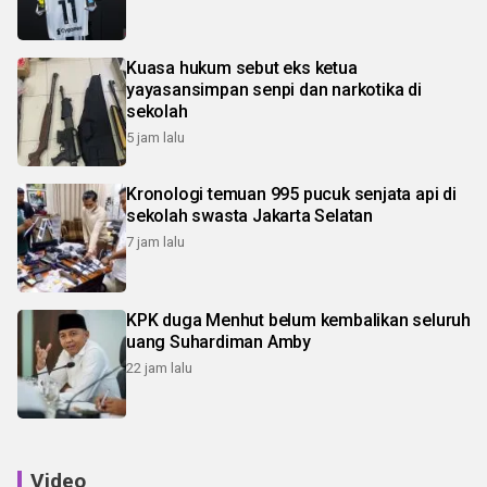
Kuasa hukum sebut eks ketua
yayasansimpan senpi dan narkotika di
sekolah
5 jam lalu
Kronologi temuan 995 pucuk senjata api di
sekolah swasta Jakarta Selatan
7 jam lalu
KPK duga Menhut belum kembalikan seluruh
uang Suhardiman Amby
22 jam lalu
Video