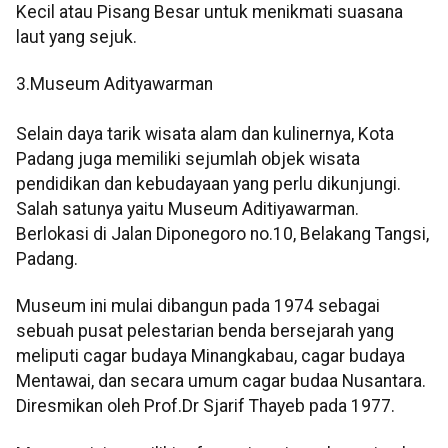
Kecil atau Pisang Besar untuk menikmati suasana
laut yang sejuk.
3.Museum Adityawarman
Selain daya tarik wisata alam dan kulinernya, Kota
Padang juga memiliki sejumlah objek wisata
pendidikan dan kebudayaan yang perlu dikunjungi.
Salah satunya yaitu Museum Aditiyawarman.
Berlokasi di Jalan Diponegoro no.10, Belakang Tangsi,
Padang.
Museum ini mulai dibangun pada 1974 sebagai
sebuah pusat pelestarian benda bersejarah yang
meliputi cagar budaya Minangkabau, cagar budaya
Mentawai, dan secara umum cagar budaa Nusantara.
Diresmikan oleh Prof.Dr Sjarif Thayeb pada 1977.