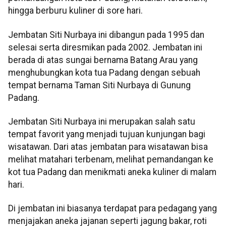
hingga berburu kuliner di sore hari.
Jembatan Siti Nurbaya ini dibangun pada 1995 dan
selesai serta diresmikan pada 2002. Jembatan ini
berada di atas sungai bernama Batang Arau yang
menghubungkan kota tua Padang dengan sebuah
tempat bernama Taman Siti Nurbaya di Gunung
Padang.
Jembatan Siti Nurbaya ini merupakan salah satu
tempat favorit yang menjadi tujuan kunjungan bagi
wisatawan. Dari atas jembatan para wisatawan bisa
melihat matahari terbenam, melihat pemandangan ke
kot tua Padang dan menikmati aneka kuliner di malam
hari.
Di jembatan ini biasanya terdapat para pedagang yang
menjajakan aneka jajanan seperti jagung bakar, roti