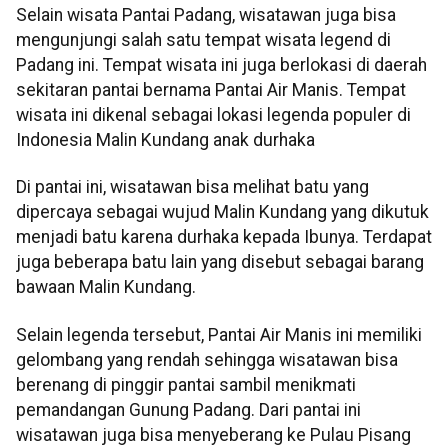
Selain wisata Pantai Padang, wisatawan juga bisa
mengunjungi salah satu tempat wisata legend di
Padang ini. Tempat wisata ini juga berlokasi di daerah
sekitaran pantai bernama Pantai Air Manis. Tempat
wisata ini dikenal sebagai lokasi legenda populer di
Indonesia Malin Kundang anak durhaka
Di pantai ini, wisatawan bisa melihat batu yang
dipercaya sebagai wujud Malin Kundang yang dikutuk
menjadi batu karena durhaka kepada Ibunya. Terdapat
juga beberapa batu lain yang disebut sebagai barang
bawaan Malin Kundang.
Selain legenda tersebut, Pantai Air Manis ini memiliki
gelombang yang rendah sehingga wisatawan bisa
berenang di pinggir pantai sambil menikmati
pemandangan Gunung Padang. Dari pantai ini
wisatawan juga bisa menyeberang ke Pulau Pisang