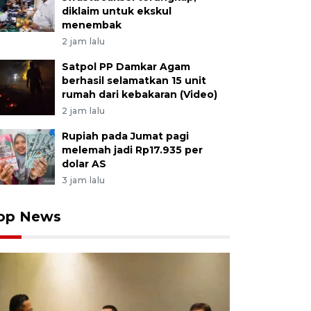
diklaim untuk ekskul
menembak
2 jam lalu
Satpol PP Damkar Agam
berhasil selamatkan 15 unit
rumah dari kebakaran (Video)
2 jam lalu
Rupiah pada Jumat pagi
melemah jadi Rp17.935 per
dolar AS
3 jam lalu
op News