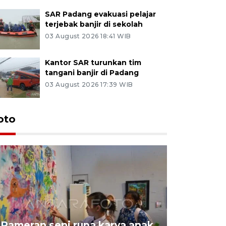
SAR Padang evakuasi pelajar
terjebak banjir di sekolah
03 August 2026 18:41 WIB
Kantor SAR turunkan tim
tangani banjir di Padang
03 August 2026 17:39 WIB
oto
Pameran seni rupa karya anak
Dampak b