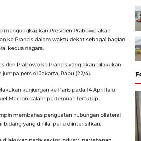
ono mengungkapkan Presiden Prabowo akan
n ke Prancis dalam waktu dekat sebagai bagian
al kedua negara.
esiden Prabowo ke Prancis yang akan dilakukan
jumpa pers di Jakarta, Rabu (22/4).
F
akukan kunjungan ke Paris pada 14 April lalu
uel Macron dalam pertemuan tertutup.
mpin membahas penguatan hubungan bilateral
bidang yang dinilai perlu diintensifkan.
Penyelesaian pembentukan
Kopdes Merah Putih di
 dilakukan pada sektor industri pertahanan,