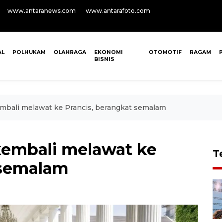
www.antaranews.com
www.antarafoto.com
AL
POLHUKAM
OLAHRAGA
EKONOMI
OTOMOTIF
RAGAM
BISNIS
mbali melawat ke Prancis, berangkat semalam
kembali melawat ke
T
 semalam