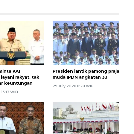
minta KAI
Presiden lantik pamong praja
ayani rakyat, tak
muda IPDN angkatan 33
ar keuntungan
29 July 2026 11:28 WIB
 13:13 WIB