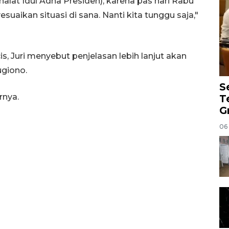
halat Idul Adha Presiden), karena pas hari Rabu
suaikan situasi di sana. Nanti kita tunggu saja,"
s, Juri menyebut penjelasan lebih lanjut akan
ugiono.
S
rnya.
T
G
06