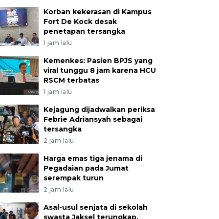
Korban kekerasan di Kampus
Fort De Kock desak
penetapan tersangka
1 jam lalu
Kemenkes: Pasien BPJS yang
viral tunggu 8 jam karena HCU
RSCM terbatas
1 jam lalu
Kejagung dijadwalkan periksa
Febrie Adriansyah sebagai
tersangka
2 jam lalu
Harga emas tiga jenama di
Pegadaian pada Jumat
serempak turun
2 jam lalu
Asal-usul senjata di sekolah
swasta Jaksel terungkap,