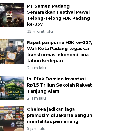
PT Semen Padang
Semarakkan Festival Pawai
Telong-Telong HJK Padang
ke-357
35 menit lalu
Rapat paripurna HJK ke-357,
Wali Kota Padang tegaskan
transformasi ekonomi lima
tahun kedepan
2 jam lalu
Ini Efek Domino Investasi
Rp1,5 Triliun Sekolah Rakyat
Tanjung Alam
2 jam lalu
Chelsea jadikan laga
pramusim di Jakarta bangun
mentalitas pemenang
5 jam lalu