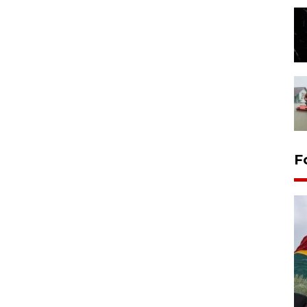
F
Penggantian konstruksi jalan