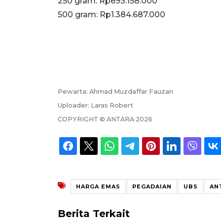
250 gram: Rp693.158.000
‎500 gram: Rp1.384.687.000
Pewarta:
Ahmad Muzdaffar Fauzan
Uploader:
Laras Robert
COPYRIGHT ©
ANTARA
2026
HARGA EMAS
PEGADAIAN
UBS
AN
Berita Terkait