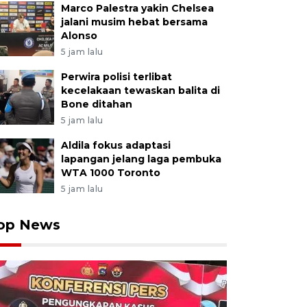
Marco Palestra yakin Chelsea
jalani musim hebat bersama
Alonso
5 jam lalu
Perwira polisi terlibat
kecelakaan tewaskan balita di
Bone ditahan
5 jam lalu
Aldila fokus adaptasi
lapangan jelang laga pembuka
WTA 1000 Toronto
5 jam lalu
op News