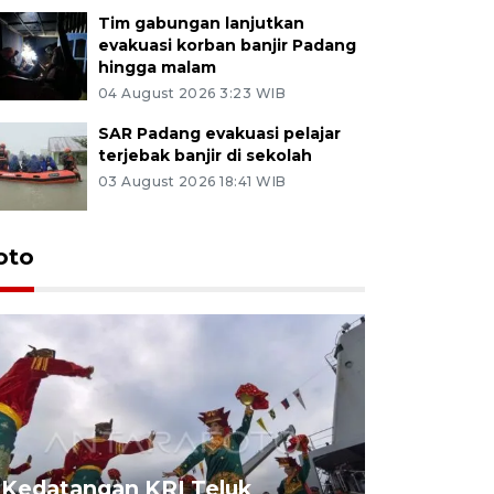
Tim gabungan lanjutkan
evakuasi korban banjir Padang
hingga malam
04 August 2026 3:23 WIB
SAR Padang evakuasi pelajar
terjebak banjir di sekolah
03 August 2026 18:41 WIB
oto
Kedatangan KRI Teluk
Pameran 