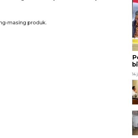
ing-masing produk.
P
b
14 