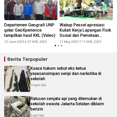
Departemen Geografi UNP
Wabup Pessel apresiasi
gelar GeoXperience
Kuliah Kerja Lapangan Fisik
tampilkan hasil KKL (Video)
Sosial dan Pemetaan
Geografi 2025
13 June 2025 6:57 WIB, 2025
11 May 2025 7:17 WIB, 2025
Berita Terpopuler
Kuasa hukum sebut eks ketua
yayasansimpan senpi dan narkotika di
sekolah
14 jam lalu
Ratusan senjata api yang ditemukan di
sekolah swasta Jakarta Selatan diklaim
berizin
5 jam lalu