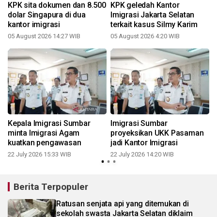
KPK sita dokumen dan 8.500
KPK geledah Kantor
dolar Singapura di dua
Imigrasi Jakarta Selatan
kantor imigrasi
terkait kasus Silmy Karim
05 August 2026 14:27 WIB
05 August 2026 4:20 WIB
2
Kepala Imigrasi Sumbar
Imigrasi Sumbar
minta Imigrasi Agam
proyeksikan UKK Pasaman
kuatkan pengawasan
jadi Kantor Imigrasi
O
22 July 2026 15:33 WIB
22 July 2026 14:20 WIB
0
Berita Terpopuler
Ratusan senjata api yang ditemukan di
sekolah swasta Jakarta Selatan diklaim