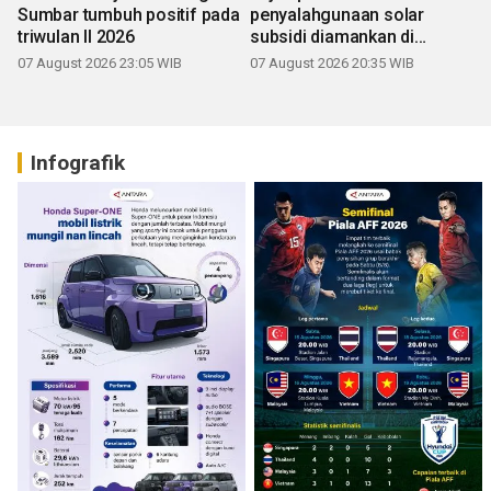
Sumbar tumbuh positif pada
penyalahgunaan solar
triwulan II 2026
subsidi diamankan di
Sumbar
07 August 2026 23:05 WIB
07 August 2026 20:35 WIB
Infografik