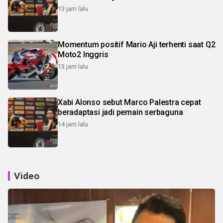
13 jam lalu
Momentum positif Mario Aji terhenti saat Q2
Moto2 Inggris
13 jam lalu
Xabi Alonso sebut Marco Palestra cepat
beradaptasi jadi pemain serbaguna
14 jam lalu
Video