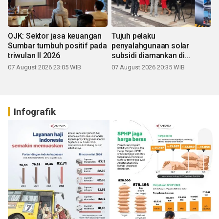
OJK: Sektor jasa keuangan
Tujuh pelaku
Sumbar tumbuh positif pada
penyalahgunaan solar
triwulan II 2026
subsidi diamankan di
Sumbar
07 August 2026 23:05 WIB
07 August 2026 20:35 WIB
Infografik