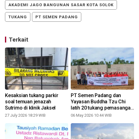
AKADEMI JAGO BANGUNAN SASAR KOTA SOLOK
TUKANG
PT SEMEN PADANG
Terkait
Kesaksian tukang parkir
PT Semen Padang dan
soal temuan jenazah
Yayasan Buddha Tzu Chi
Sutrimo di klinik Jaksel
latih 20 tukang pemasangan
Sepablock
27 July 2026 18:29 WIB
06 May 2026 10:44 WIB