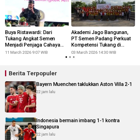
Buya Ristawardi: Dari
Akademi Jago Bangunan,
i
Tukang Angkat Semen
PT Semen Padang Perkuat
T
Menjadi Penjaga Cahaya
Kompetensi Tukang di
Dakwah
Agam dan Bukittinggi
11 March 2026 9:07 WIB
03 March 2026 14:30 WIB
Berita Terpopuler
Bayern Muenchen taklukkan Aston Villa 2-1
22 jam lalu
Indonesia bermain imbang 1-1 kontra
Singapura
22 jam lalu