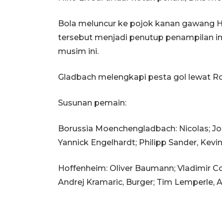
Bola meluncur ke pojok kanan gawang H
tersebut menjadi penutup penampilan im
musim ini.
Gladbach melengkapi pesta gol lewat R
Susunan pemain:
Borussia Moenchengladbach: Nicolas; Joe S
Yannick Engelhardt; Philipp Sander, Kevi
Hoffenheim: Oliver Baumann; Vladimir Cou
Andrej Kramaric, Burger; Tim Lemperle, As