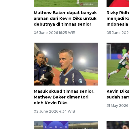
Mathew Baker dapat banyak
Rizky Ridh
arahan dari Kevin Diks untuk
menjadi k
debutnya di timnas senior
Indonesia
06 June 2026 16:25 WIB
05 June 202
Masuk skuad timnas senior,
Kevin Dik
Mathew Baker dimentori
sudah sam
oleh Kevin Diks
31 May 2026
02 June 2026 4:34 WIB