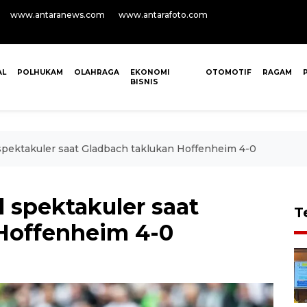
www.antaranews.com
www.antarafoto.com
AL
POLHUKAM
OLAHRAGA
EKONOMI
OTOMOTIF
RAGAM
BISNIS
 spektakuler saat Gladbach taklukan Hoffenheim 4-0
l spektakuler saat
T
Hoffenheim 4-0