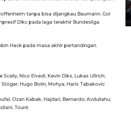
Penggantian konstruksi jalan
Lintas Sumatera di Sumbar
offenheim tanpa bisa dijangkau Baumann. Gol
05 August 2026 10:35 WIB
presif Dikc pada laga terakhir Bundesliga
obin Hack pada masa akhir pertandingan.
cally, Nico Elvedi, Kevin Diks, Lukas Ullrich;
n Stöger; Hugo Bolin, Mohya; Haris Tabakovic
fal, Ozan Kabak, Hajdari, Bernardo; Avdullahu;
llani, Touré.