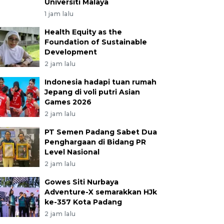
Universiti Malaya
1 jam lalu
Health Equity as the
Foundation of Sustainable
Development
2 jam lalu
Indonesia hadapi tuan rumah
Jepang di voli putri Asian
Games 2026
2 jam lalu
PT Semen Padang Sabet Dua
Penghargaan di Bidang PR
Level Nasional
2 jam lalu
Gowes Siti Nurbaya
Adventure-X semarakkan HJk
ke-357 Kota Padang
2 jam lalu