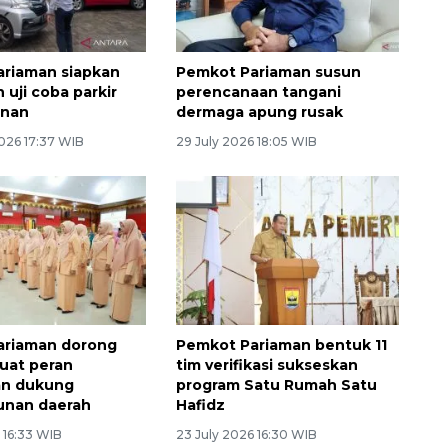
riaman siapkan
Pemkot Pariaman susun
 uji coba parkir
perencanaan tangani
anan
dermaga apung rusak
026 17:37 WIB
29 July 2026 18:05 WIB
ariaman dorong
Pemkot Pariaman bentuk 11
uat peran
tim verifikasi sukseskan
n dukung
program Satu Rumah Satu
nan daerah
Hafidz
 16:33 WIB
23 July 2026 16:30 WIB