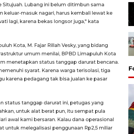
e Situjuah. Lubang ini belum ditimbun sama
in keluar-masuk nagari, harus kembali lewat ke
ati lagi, karena bekas longsor juga," kata
uluh Kota, M. Fajar Rillah Vesky, yang bidang
frastruktur umum menilai, BPBD Limapuluh Kota
m menetapkan status tanggap darurat bencana.
F
emenuhi syarat. Karena warga terisolasi, tiga
ggu karena pedagang tak bisa jualan ke pasar
status tanggap darurat ini, petugas yang
ahkan, untuk alat berat pun, itu sempat pula
i awal kami bersaran. Kalau dana operasional
at untuk melegalisasi penggunaan Rp2,5 miliar
Penggantian konstruksi jalan