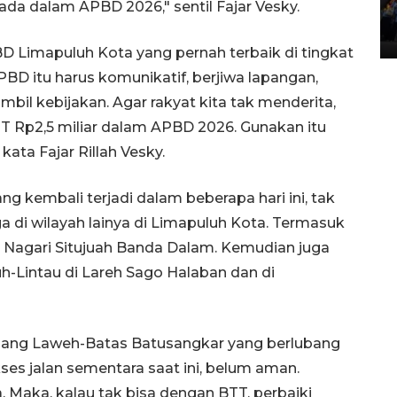
da dalam APBD 2026," sentil Fajar Vesky.
Lintas Sumatera di Sumbar
05 August 2026 10:35 WIB
BD Limapuluh Kota yang pernah terbaik di tingkat
BPBD itu harus komunikatif, berjiwa lapangan,
bil kebijakan. Agar rakyat kita tak menderita,
TT Rp2,5 miliar dalam APBD 2026. Gunakan itu
kata Fajar Rillah Vesky.
ng kembali terjadi dalam beberapa hari ini, tak
ga di wilayah lainya di Limapuluh Kota. Termasuk
a, Nagari Situjuah Banda Dalam. Kemudian juga
uh-Lintau di Lareh Sago Halaban dan di
dang Laweh-Batas Batusangkar yang berlubang
kses jalan sementara saat ini, belum aman.
. Maka, kalau tak bisa dengan BTT, perbaiki