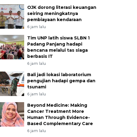
OJK dorong literasi keuangan
seiring meningkatnya
pembiayaan kendaraan
6 jam lalu
Tim UNP latih siswa SLBN 1
Padang Panjang hadapi
bencana melalui tas siaga
berbasis IT
6 jam lalu
Bali jadi lokasi laboratorium
pengujian hadapi gempa dan
tsunami
6 jam lalu
Beyond Medicine: Making
Cancer Treatment More
Human Through Evidence-
Based Complementary Care
6 jam lalu