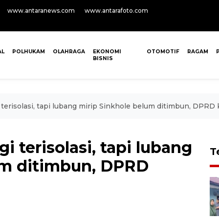
www.antaranews.com
www.antarafoto.com
AL
POLHUKAM
OLAHRAGA
EKONOMI
OTOMOTIF
RAGAM
BISNIS
i terisolasi, tapi lubang mirip Sinkhole belum ditimbun, DPRD 
i terisolasi, tapi lubang
T
um ditimbun, DPRD