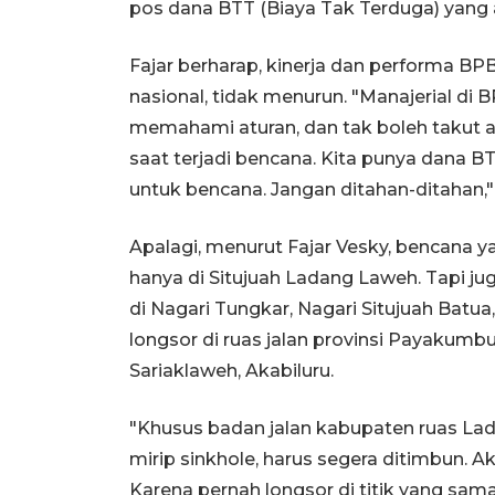
pos dana BTT (Biaya Tak Terduga) yang a
Fajar berharap, kinerja dan performa BP
nasional, tidak menurun. "Manajerial di 
memahami aturan, dan tak boleh takut am
saat terjadi bencana. Kita punya dana B
untuk bencana. Jangan ditahan-ditahan," 
Apalagi, menurut Fajar Vesky, bencana ya
hanya di Situjuah Ladang Laweh. Tapi ju
di Nagari Tungkar, Nagari Situjuah Batu
longsor di ruas jalan provinsi Payakumb
Sariaklaweh, Akabiluru.
"Khusus badan jalan kabupaten ruas La
mirip sinkhole, harus segera ditimbun. A
Karena pernah longsor di titik yang sama