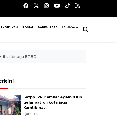
PENDIDIKAN
SOSIAL
PARIWISATA
LAINNYA
kritisi kinerja BPBD
erkini
Satpol PP Damkar Agam rutin
gelar patroli kota jaga
Kamtibmas
1 jam lalu