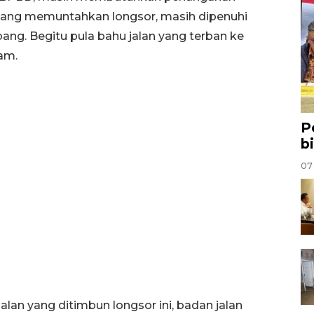
g yang memuntahkan longsor, masih dipenuhi
ang. Begitu pula bahu jalan yang terban ke
dam.
P
b
07
alan yang ditimbun longsor ini, badan jalan