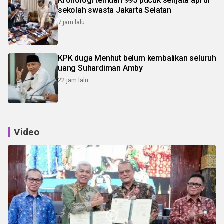
Kronologi temuan 995 pucuk senjata api di
sekolah swasta Jakarta Selatan
7 jam lalu
KPK duga Menhut belum kembalikan seluruh
uang Suhardiman Amby
22 jam lalu
Video