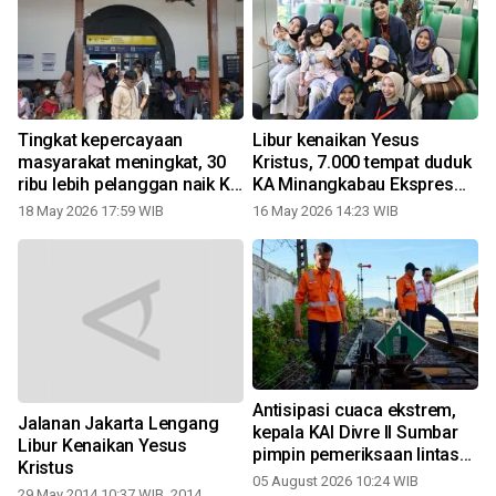
Tingkat kepercayaan
Libur kenaikan Yesus
masyarakat meningkat, 30
Kristus, 7.000 tempat duduk
ribu lebih pelanggan naik KA
KA Minangkabau Ekspres
di Sumbar saat libur
masih tersedia
18 May 2026 17:59 WIB
16 May 2026 14:23 WIB
kenaikan Yesus Kristus
Antisipasi cuaca ekstrem,
Jalanan Jakarta Lengang
kepala KAI Divre II Sumbar
Libur Kenaikan Yesus
pimpin pemeriksaan lintas
Kristus
jalur kereta api Padang--
05 August 2026 10:24 WIB
2
29 May 2014 10:37 WIB, 2014