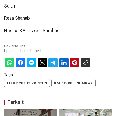
Salam
Reza Shahab
Humas KAI Divre II Sumbar
Pewarta : Rls
Uploader:
Laras Robert
Tags:
LIBUR YESUS KRISTUS
KAI DIVRE II SUMBAR
Terkait