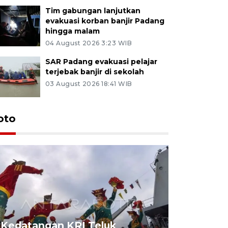
Tim gabungan lanjutkan
evakuasi korban banjir Padang
hingga malam
04 August 2026 3:23 WIB
SAR Padang evakuasi pelajar
terjebak banjir di sekolah
03 August 2026 18:41 WIB
oto
Kedatangan KRI Teluk
Pameran 