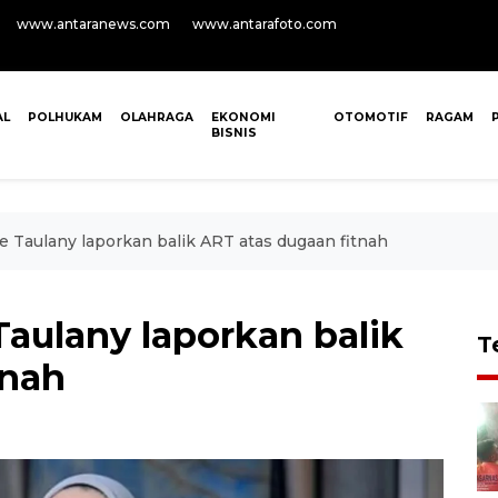
www.antaranews.com
www.antarafoto.com
AL
POLHUKAM
OLAHRAGA
EKONOMI
OTOMOTIF
RAGAM
BISNIS
e Taulany laporkan balik ART atas dugaan fitnah
Taulany laporkan balik
T
tnah