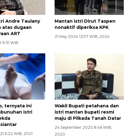
tri Andre Taulany
Mantan istri Dirut Taspen
n atas dugaan
nonaktif diperiksa KPK
yaan ART
21 May 2024 13:57 WIB, 2024
6 9:31 WIB
, ternyata ini
Wakil Bupati petahana dan
bunuhan istri
istri mantan bupati resmi
ekda
maju di Pilkada Tanah Datar
siantar
24 September 2020 8:46 WIB,
21 6:22 WIB, 2021
2020