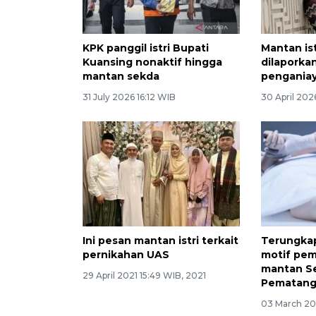
KPK panggil istri Bupati
Mantan is
Kuansing nonaktif hingga
dilaporka
mantan sekda
pengania
31 July 2026 16:12 WIB
30 April 202
Ini pesan mantan istri terkait
Terungkap
pernikahan UAS
motif pem
mantan S
29 April 2021 15:49 WIB, 2021
Pematang
03 March 20