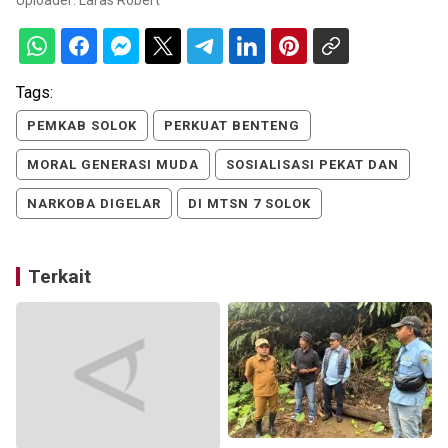
Uploader:
Laras Robert
Tags:
PEMKAB SOLOK
PERKUAT BENTENG
MORAL GENERASI MUDA
SOSIALISASI PEKAT DAN
NARKOBA DIGELAR
DI MTSN 7 SOLOK
Terkait