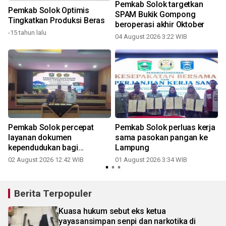
Pemkab Solok targetkan
Pemkab Solok Optimis
SPAM Bukik Gompong
Tingkatkan Produksi Beras
n
beroperasi akhir Oktober
-15 tahun lalu
04 August 2026 3:22 WIB
3
Pemkab Solok percepat
Pemkab Solok perluas kerja
layanan dokumen
sama pasokan pangan ke
kependudukan bagi
Lampung
pengantin
02 August 2026 12:42 WIB
01 August 2026 3:34 WIB
1
Berita Terpopuler
Kuasa hukum sebut eks ketua
yayasansimpan senpi dan narkotika di