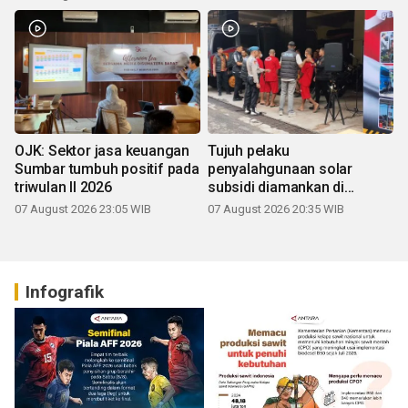
OJK: Sektor jasa keuangan
Tujuh pelaku
Sumbar tumbuh positif pada
penyalahgunaan solar
triwulan II 2026
subsidi diamankan di
Sumbar
07 August 2026 23:05 WIB
07 August 2026 20:35 WIB
Infografik