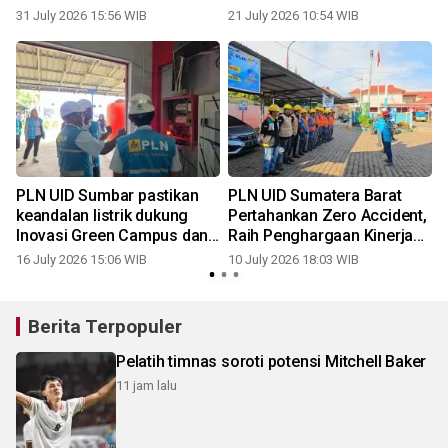
Hadirkan "PLN Goes To
Diskon 50 Persen
31 July 2026 15:56 WIB
21 July 2026 10:54 WIB
School" di Lubuk Basung
Meriahkan Bhayangkara Run
Solok
PLN UID Sumbar pastikan
PLN UID Sumatera Barat
a
keandalan listrik dukung
Pertahankan Zero Accident,
Inovasi Green Campus dan
Raih Penghargaan Kinerja
penanaman pohon di
Direktorat Distribusi
16 July 2026 15:06 WIB
10 July 2026 18:03 WIB
Poltekpel Sumatera Barat
Semester I Tahun 2026
Berita Terpopuler
Pelatih timnas soroti potensi Mitchell Baker
11 jam lalu