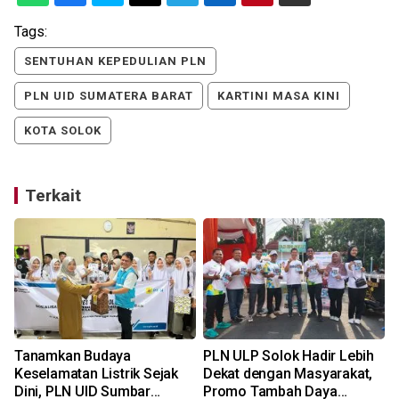
Tags:
SENTUHAN KEPEDULIAN PLN
PLN UID SUMATERA BARAT
KARTINI MASA KINI
KOTA SOLOK
Terkait
Tanamkan Budaya
PLN ULP Solok Hadir Lebih
Keselamatan Listrik Sejak
Dekat dengan Masyarakat,
1
Dini, PLN UID Sumbar
Promo Tambah Daya