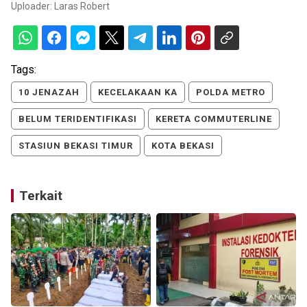
Uploader:
Laras Robert
Tags:
10 JENAZAH
KECELAKAAN KA
POLDA METRO
BELUM TERIDENTIFIKASI
KERETA COMMUTERLINE
STASIUN BEKASI TIMUR
KOTA BEKASI
Terkait