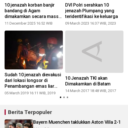
10 jenazah korban banjir
DVI Polri serahkan 10
bandang di Agam
jenazah Plumpang yang
dimakamkan secara massal
teridentifikasi ke keluarga
(Video)
11 December 2025 16:52 WIB
09 March 2023 16:37 WIB, 2023
Sudah 10 jenazah dievakusi
10 Jenazah TKI akan
dari lokasi longsor di
Dimakamkan di Batam
Penambangan emas liar
14 March 2017 18:48 WIB, 2017
Lolayan
05 March 2019 16:11 WIB, 2019
Berita Terpopuler
Bayern Muenchen taklukkan Aston Villa 2-1