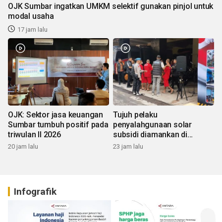
OJK Sumbar ingatkan UMKM selektif gunakan pinjol untuk
modal usaha
17 jam lalu
OJK: Sektor jasa keuangan
Tujuh pelaku
Sumbar tumbuh positif pada
penyalahgunaan solar
triwulan II 2026
subsidi diamankan di
Sumbar
20 jam lalu
23 jam lalu
Infografik