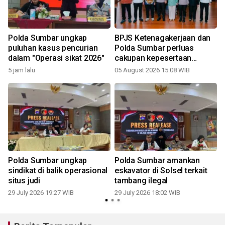
Polda Sumbar ungkap
BPJS Ketenagakerjaan dan
puluhan kasus pencurian
Polda Sumbar perluas
dalam "Operasi sikat 2026"
cakupan kepesertaan
Jamsostek
5 jam lalu
05 August 2026 15:08 WIB
2
Polda Sumbar ungkap
Polda Sumbar amankan
sindikat di balik operasional
eskavator di Solsel terkait
situs judi
tambang ilegal
2
29 July 2026 19:27 WIB
29 July 2026 18:02 WIB