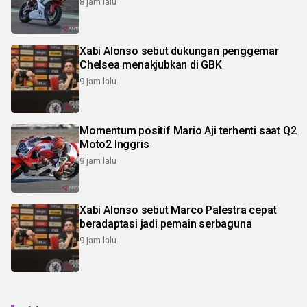
8 jam lalu
Xabi Alonso sebut dukungan penggemar
Chelsea menakjubkan di GBK
9 jam lalu
Momentum positif Mario Aji terhenti saat Q2
Moto2 Inggris
9 jam lalu
Xabi Alonso sebut Marco Palestra cepat
beradaptasi jadi pemain serbaguna
9 jam lalu