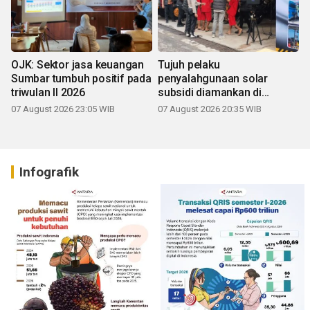
OJK: Sektor jasa keuangan
Tujuh pelaku
Sumbar tumbuh positif pada
penyalahgunaan solar
triwulan II 2026
subsidi diamankan di
Sumbar
07 August 2026 23:05 WIB
07 August 2026 20:35 WIB
Infografik