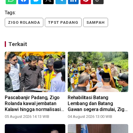
Tags:
ZIGO ROLANDA
TPST PADANG
SAMPAH
Terkait
Pascabanjir Padang, Zigo
Rehabilitasi Batang
g
Rolanda kawal jembatan
Lembang dan Batang
Kalawi hingga normalisasi
Gawan segera dimulai, Zigo
sungai
Rolanda pastikan proyek
05 August 2026 14:13 WIB
04 August 2026 13:00 WIB
berjalan