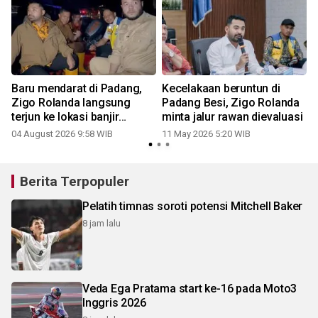
Baru mendarat di Padang,
Kecelakaan beruntun di
Zigo Rolanda langsung
Padang Besi, Zigo Rolanda
terjun ke lokasi banjir
minta jalur rawan dievaluasi
bersama Fadly Amran
04 August 2026 9:58 WIB
11 May 2026 5:20 WIB
evakuasi warga
Berita Terpopuler
Pelatih timnas soroti potensi Mitchell Baker
8 jam lalu
Veda Ega Pratama start ke-16 pada Moto3
Inggris 2026