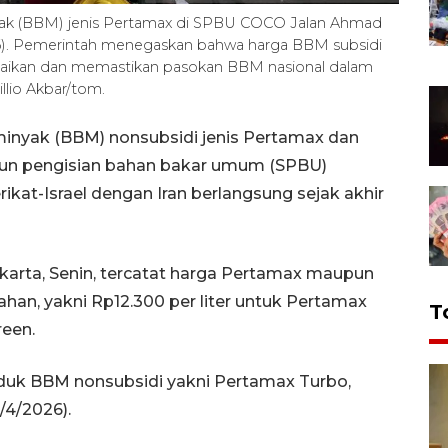
yak (BBM) jenis Pertamax di SPBU COCO Jalan Ahmad
026). Pemerintah menegaskan bahwa harga BBM subsidi
naikan dan memastikan pasokan BBM nasional dalam
lio Akbar/tom.
minyak (BBM) nonsubsidi jenis Pertamax dan
siun pengisian bahan bakar umum (SPBU)
kat-Israel dengan Iran berlangsung sejak akhir
akarta, Senin, tercatat harga Pertamax maupun
an, yakni Rp12.300 per liter untuk Pertamax
T
reen.
oduk BBM nonsubsidi yakni Pertamax Turbo,
/4/2026).