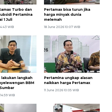
tamax Turbo dan
Pertamax bisa turun jika
subsidi Pertamina
harga minyak dunia
 1 Juli
melemah
 4:43 WIB
18 June 2026 10:07 WIB
 lakukan langkah
Pertamina ungkap alasan
nyelewengan BBM
naikkan harga Pertamax
i Sumbar
11 June 2026 10:05 WIB
 14:59 WIB