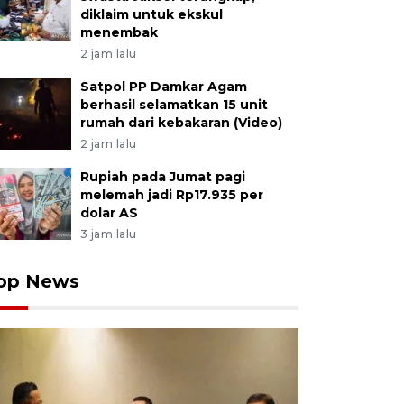
diklaim untuk ekskul
menembak
2 jam lalu
Satpol PP Damkar Agam
berhasil selamatkan 15 unit
rumah dari kebakaran (Video)
2 jam lalu
Rupiah pada Jumat pagi
melemah jadi Rp17.935 per
dolar AS
3 jam lalu
op News