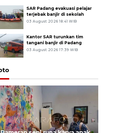
SAR Padang evakuasi pelajar
terjebak banjir di sekolah
03 August 2026 18:41 WIB
Kantor SAR turunkan tim
tangani banjir di Padang
03 August 2026 17:39 WIB
oto
Pameran seni rupa karya anak
Dampak b