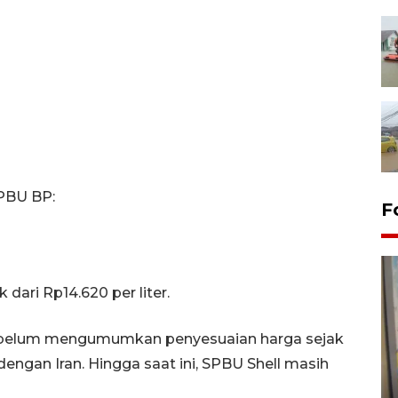
SPBU BP:
F
 dari Rp14.620 per liter.
o belum mengumumkan penyesuaian harga sejak
engan Iran. Hingga saat ini, SPBU Shell masih
Penyelesaian pembentukan
Kopdes Merah Putih di