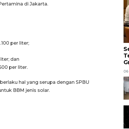
ertamina di Jakarta.
00 per liter;
S
T
iter; dan
G
0 per liter.
06
 berlaku hal yang serupa dengan SPBU
untuk BBM jenis solar.