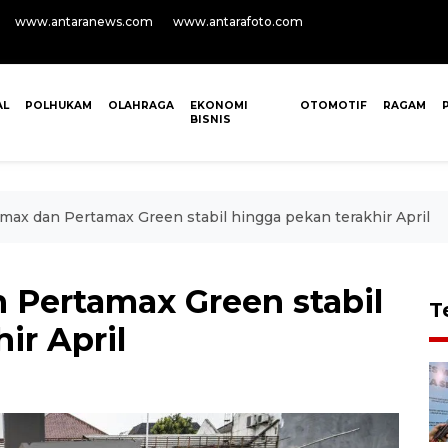
www.antaranews.com
www.antarafoto.com
AL
POLHUKAM
OLAHRAGA
EKONOMI
OTOMOTIF
RAGAM
BISNIS
max dan Pertamax Green stabil hingga pekan terakhir April
 Pertamax Green stabil
T
ir April