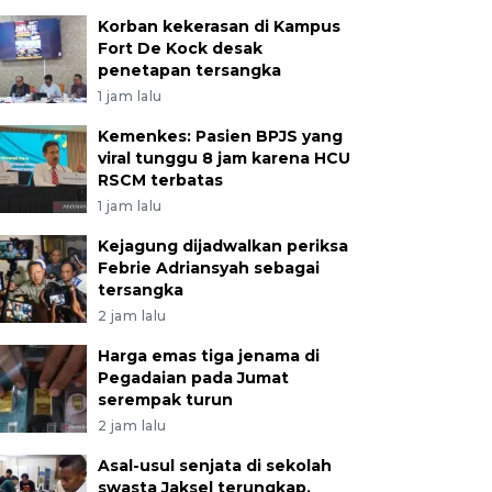
Korban kekerasan di Kampus
Fort De Kock desak
penetapan tersangka
1 jam lalu
Kemenkes: Pasien BPJS yang
viral tunggu 8 jam karena HCU
RSCM terbatas
1 jam lalu
Kejagung dijadwalkan periksa
Febrie Adriansyah sebagai
tersangka
2 jam lalu
Harga emas tiga jenama di
Pegadaian pada Jumat
serempak turun
2 jam lalu
Asal-usul senjata di sekolah
swasta Jaksel terungkap,