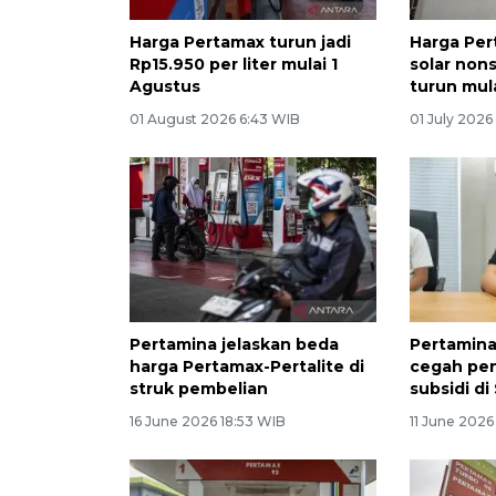
Harga Pertamax turun jadi
Harga Per
Rp15.950 per liter mulai 1
solar non
Agustus
turun mulai
01 August 2026 6:43 WIB
01 July 2026
Pertamina jelaskan beda
Pertamina
harga Pertamax-Pertalite di
cegah pe
struk pembelian
subsidi d
16 June 2026 18:53 WIB
11 June 2026