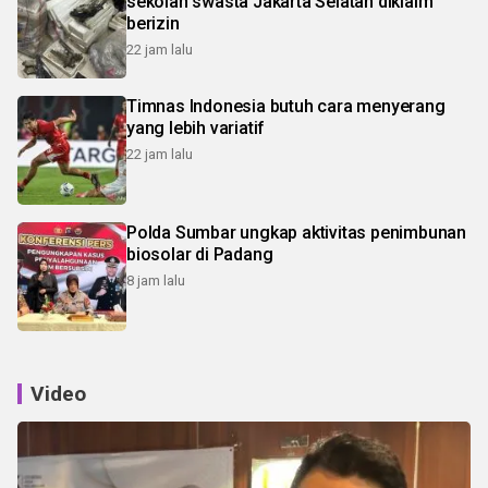
sekolah swasta Jakarta Selatan diklaim
berizin
22 jam lalu
Timnas Indonesia butuh cara menyerang
yang lebih variatif
22 jam lalu
Polda Sumbar ungkap aktivitas penimbunan
biosolar di Padang
8 jam lalu
Video