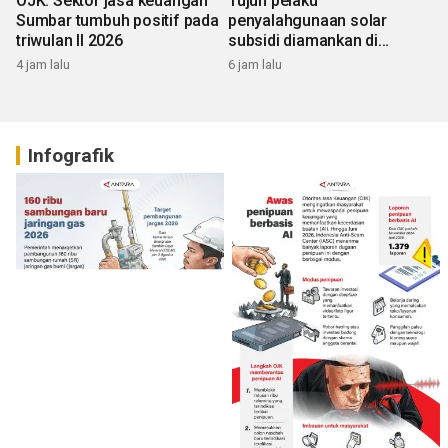
OJK: Sektor jasa keuangan
Tujuh pelaku
Sumbar tumbuh positif pada
penyalahgunaan solar
triwulan II 2026
subsidi diamankan di
Sumbar
4 jam lalu
6 jam lalu
Infografik