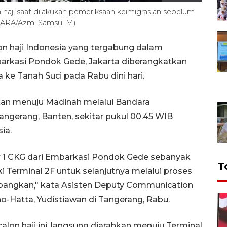
haji saat dilakukan pemeriksaan keimigrasian sebelum
NTARA/Azmi Samsul M)
n haji Indonesia yang tergabung dalam
arkasi Pondok Gede, Jakarta diberangkatkan
ke Tanah Suci pada Rabu dini hari.
gkan menuju Madinah melalui Bandara
Tangerang, Banten, sekitar pukul 00.45 WIB
ia.
er 1 CKG dari Embarkasi Pondok Gede sebanyak
T
 Terminal 2F untuk selanjutnya melalui proses
bangkan," kata Asisten Deputy Communication
o-Hatta, Yudistiawan di Tangerang, Rabu.
lon haji ini, langsung diarahkan menuju Terminal