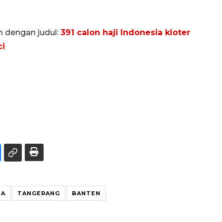
m dengan judul:
391 calon haji Indonesia kloter
ci
TA
TANGERANG
BANTEN