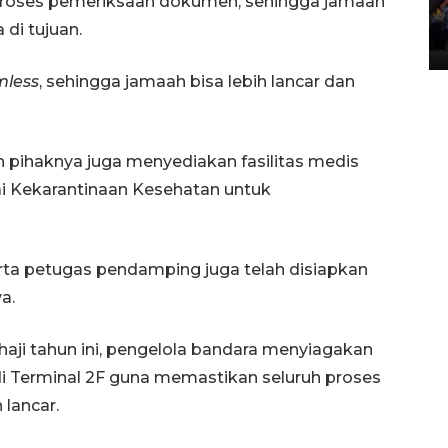
proses pemeriksaan dokumen, sehingga jamaah
Lintas Sumatera di Sumbar
 di tujuan.
05 August 2026 10:35 WIB
less
, sehingga jamaah bisa lebih lancar dan
tan pihaknya juga menyediakan fasilitas medis
i Kekarantinaan Kesehatan untuk
erta petugas pendamping juga telah disiapkan
a.
ji tahun ini, pengelola bandara menyiagakan
di Terminal 2F guna memastikan seluruh proses
 lancar.