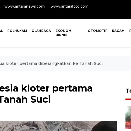
www.antaranews.com
www.antarafoto.com
AL
POLHUKAM
OLAHRAGA
EKONOMI
OTOMOTIF
RAGAM
BISNIS
sia kloter pertama diberangkatkan ke Tanah Suci
nesia kloter pertama
T
Tanah Suci