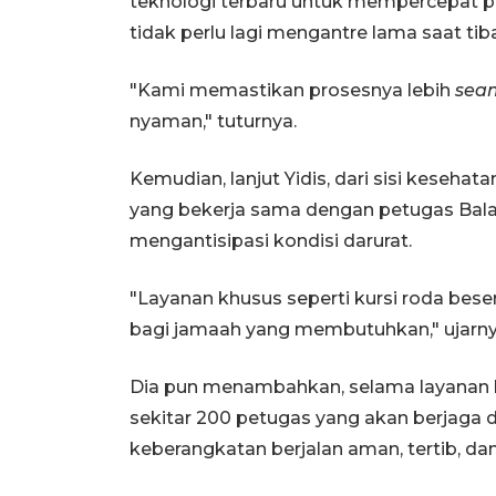
teknologi terbaru untuk mempercepat 
tidak perlu lagi mengantre lama saat tiba
"Kami memastikan prosesnya lebih
seam
nyaman," tuturnya.
Kemudian, lanjut Yidis, dari sisi keseha
yang bekerja sama dengan petugas Bala
mengantisipasi kondisi darurat.
"Layanan khusus seperti kursi roda bes
bagi jamaah yang membutuhkan," ujarny
Dia pun menambahkan, selama layanan ha
sekitar 200 petugas yang akan berjaga 
keberangkatan berjalan aman, tertib, dan