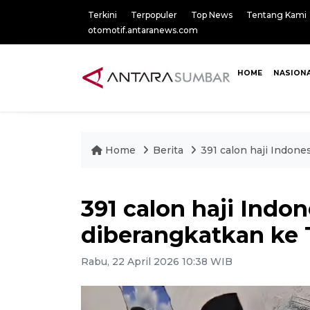
Terkini
Terpopuler
Top News
Tentang Kami
otomotif.antaranews.com
HOME
NASION
Home
Berita
391 calon haji Indone
391 calon haji Indo
diberangkatkan ke 
Rabu, 22 April 2026 10:38 WIB