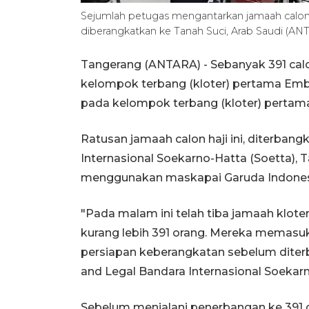
Sejumlah petugas mengantarkan jamaah calon 
diberangkatkan ke Tanah Suci, Arab Saudi (A
Tangerang (ANTARA) - Sebanyak 391 calo
kelompok terbang (kloter) pertama Emb
pada kelompok terbang (kloter) pertama 
Ratusan jamaah calon haji ini, diterban
Internasional Soekarno-Hatta (Soetta), 
menggunakan maskapai Garuda Indones
"Pada malam ini telah tiba jamaah klot
kurang lebih 391 orang. Mereka memasuki
persiapan keberangkatan sebelum diter
and Legal Bandara Internasional Soekarn
Sebelum menjalani penerbangan ke 391 ca