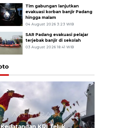
Tim gabungan lanjutkan
evakuasi korban banjir Padang
hingga malam
04 August 2026 3:23 WIB
SAR Padang evakuasi pelajar
terjebak banjir di sekolah
03 August 2026 18:41 WIB
oto
Kedatangan KRI Teluk
Pameran 