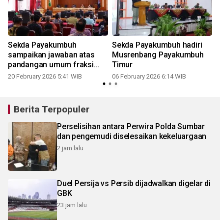
Sekda Payakumbuh
Sekda Payakumbuh hadiri
sampaikan jawaban atas
Musrenbang Payakumbuh
pandangan umum fraksi
Timur
DPRD
20 February 2026 5:41 WIB
06 February 2026 6:14 WIB
Berita Terpopuler
Perselisihan antara Perwira Polda Sumbar
dan pengemudi diselesaikan kekeluargaan
2 jam lalu
Duel Persija vs Persib dijadwalkan digelar di
GBK
23 jam lalu