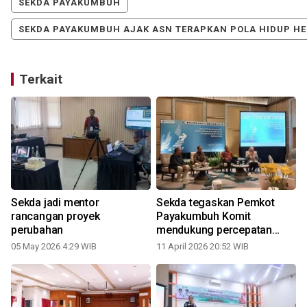
SEKDA PAYAKUMBUH
SEKDA PAYAKUMBUH AJAK ASN TERAPKAN POLA HIDUP HE
Terkait
Sekda jadi mentor
Sekda tegaskan Pemkot
rancangan proyek
Payakumbuh Komit
perubahan
mendukung percepatan
implementasi ETPD
05 May 2026 4:29 WIB
11 April 2026 20:52 WIB