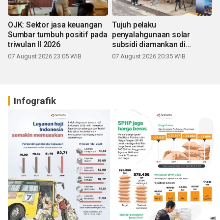
OJK: Sektor jasa keuangan
Tujuh pelaku
Sumbar tumbuh positif pada
penyalahgunaan solar
triwulan II 2026
subsidi diamankan di
Sumbar
07 August 2026 23:05 WIB
07 August 2026 20:35 WIB
Infografik