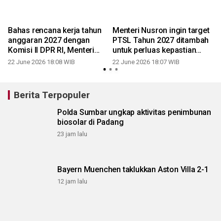
Bahas rencana kerja tahun
Menteri Nusron ingin target
anggaran 2027 dengan
PTSL Tahun 2027 ditambah
Komisi II DPR RI, Menteri
untuk perluas kepastian
Nusron usulkan pagu
hukum bagi masyarakat
22 June 2026 18:08 WIB
22 June 2026 18:07 WIB
anggaran Rp10 triliun
Berita Terpopuler
Polda Sumbar ungkap aktivitas penimbunan
biosolar di Padang
23 jam lalu
Bayern Muenchen taklukkan Aston Villa 2-1
12 jam lalu