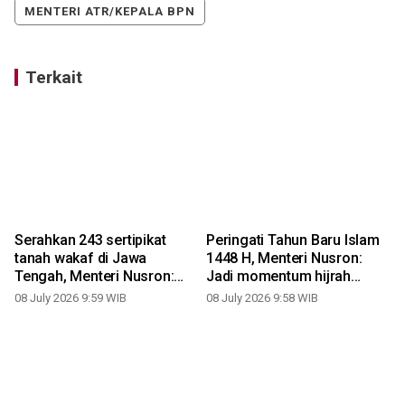
MENTERI ATR/KEPALA BPN
Terkait
Serahkan 243 sertipikat
Peringati Tahun Baru Islam
tanah wakaf di Jawa
1448 H, Menteri Nusron:
o
Tengah, Menteri Nusron:
Jadi momentum hijrah
Bagian dari program
menuju perbaikan
08 July 2026 9:59 WIB
08 July 2026 9:58 WIB
prioritas nasional
selesaikan kepastian hukum
aset umat