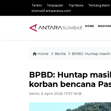
Terkini
Terpopuler
Top News
Tentang Kami
otomotif.antaranews.com
HOME
NASION
Home
Berita
BPBD: Huntap masih 
BPBD: Huntap masih
korban bencana Pa
Senin, 6 April 2026 17:57 WIB