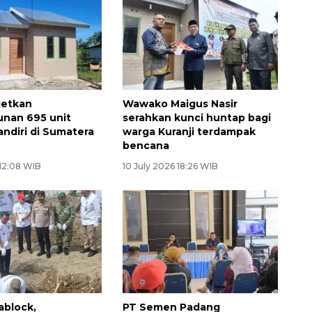
getkan
Wawako Maigus Nasir
nan 695 unit
serahkan kunci huntap bagi
ndiri di Sumatera
warga Kuranji terdampak
bencana
 12:08 WIB
10 July 2026 18:26 WIB
ablock,
PT Semen Padang