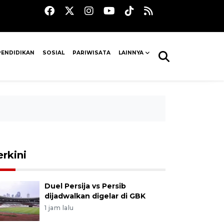
PENDIDIKAN
SOSIAL
PARIWISATA
LAINNYA
erkini
Duel Persija vs Persib
dijadwalkan digelar di GBK
1 jam lalu