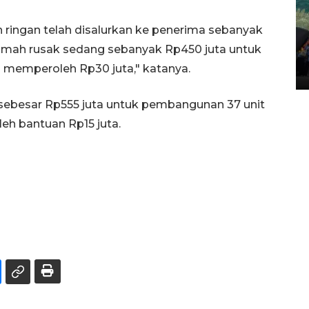
ringan telah disalurkan ke penerima sebanyak
Penggantian konstruksi jalan
rumah rusak sedang sebanyak Rp450 juta untuk
Lintas Sumatera di Sumbar
 memperoleh Rp30 juta," katanya.
05 August 2026 10:35 WIB
 sebesar Rp555 juta untuk pembangunan 37 unit
h bantuan Rp15 juta.