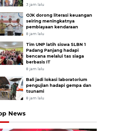
3 jam lalu
OJK dorong literasi keuangan
seiring meningkatnya
pembiayaan kendaraan
8 jam lalu
Tim UNP latih siswa SLBN 1
Padang Panjang hadapi
bencana melalui tas siaga
berbasis IT
8 jam lalu
Bali jadi lokasi laboratorium
pengujian hadapi gempa dan
tsunami
8 jam lalu
op News