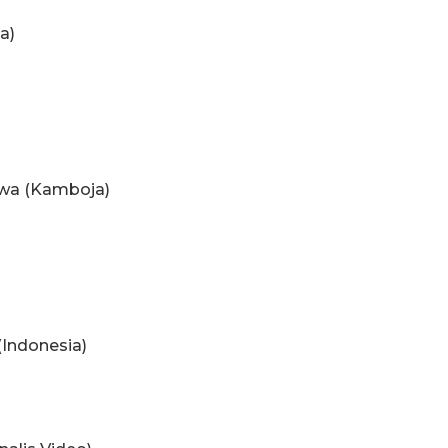
a)
wa (Kamboja)
(Indonesia)