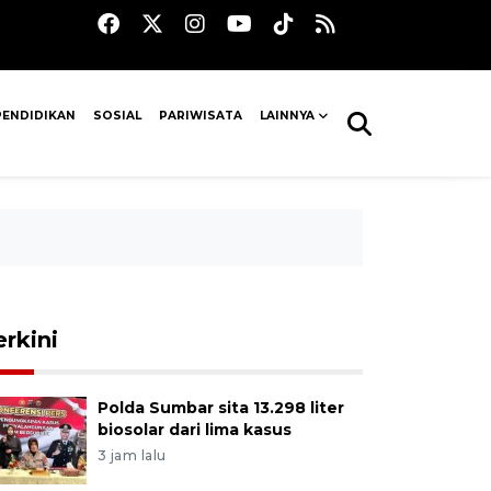
PENDIDIKAN
SOSIAL
PARIWISATA
LAINNYA
erkini
Polda Sumbar sita 13.298 liter
biosolar dari lima kasus
3 jam lalu