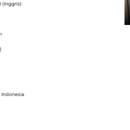
Kopdes Merah Putih di
(Inggris)
Sumbar
05 August 2026 10:33 WIB
n
)
 Indonesia