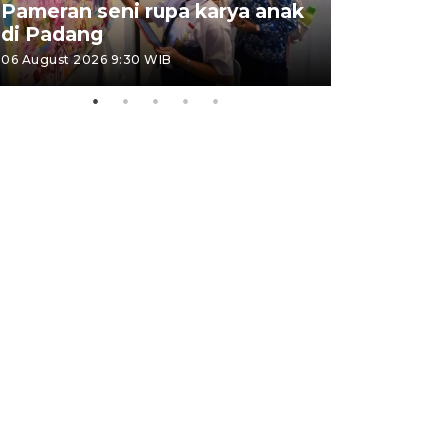
Pameran seni rupa karya anak
Dampak b
di Padang
Padang
06 August 2026 9:30 WIB
05 August 202