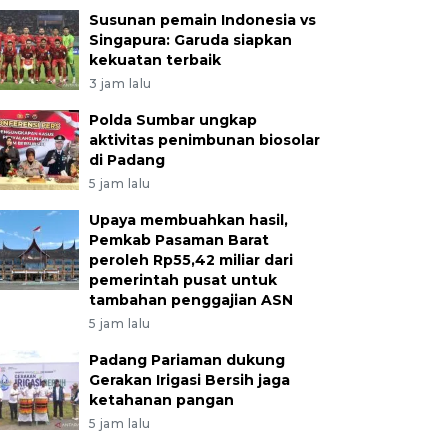
Susunan pemain Indonesia vs
Singapura: Garuda siapkan
kekuatan terbaik
3 jam lalu
Polda Sumbar ungkap
aktivitas penimbunan biosolar
di Padang
5 jam lalu
Upaya membuahkan hasil,
Pemkab Pasaman Barat
peroleh Rp55,42 miliar dari
pemerintah pusat untuk
tambahan penggajian ASN
5 jam lalu
Padang Pariaman dukung
Gerakan Irigasi Bersih jaga
ketahanan pangan
5 jam lalu