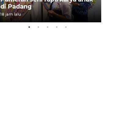
di Padang
Padang
18 jam lalu
05 August 202