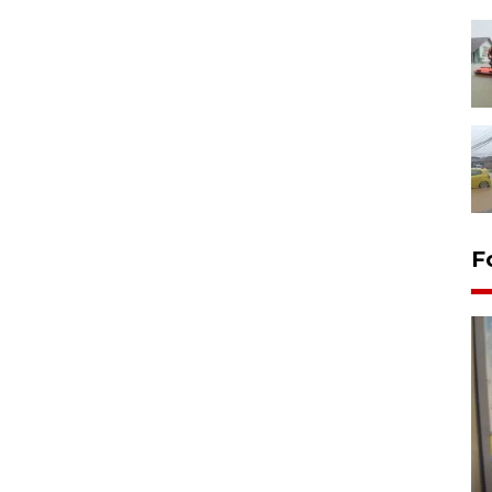
F
Penyelesaian pembentukan
Kopdes Merah Putih di