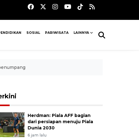
PENDIDIKAN
SOSIAL
PARIWISATA
LAINNYA
u penumpang
erkini
Herdman: Piala AFF bagian
dari persiapan menuju Piala
Dunia 2030
6 jam lalu