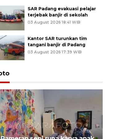
SAR Padang evakuasi pelajar
terjebak banjir di sekolah
03 August 2026 18:41 WIB
Kantor SAR turunkan tim
tangani banjir di Padang
03 August 2026 17:39 WIB
oto
Pameran seni rupa karya anak
Dampak b