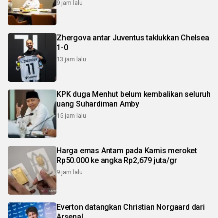
9 jam lalu
Zhergova antar Juventus taklukkan Chelsea
1-0
13 jam lalu
KPK duga Menhut belum kembalikan seluruh
uang Suhardiman Amby
15 jam lalu
Harga emas Antam pada Kamis meroket
Rp50.000 ke angka Rp2,679 juta/gr
9 jam lalu
Everton datangkan Christian Norgaard dari
Arsenal