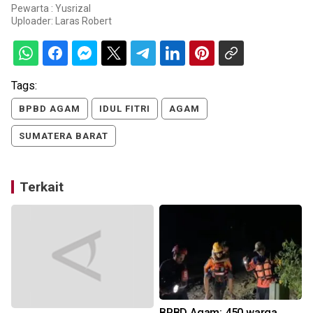
Pewarta : Yusrizal
Uploader:
Laras Robert
Tags:
BPBD AGAM
IDUL FITRI
AGAM
SUMATERA BARAT
Terkait
BPBD Agam: 450 warga