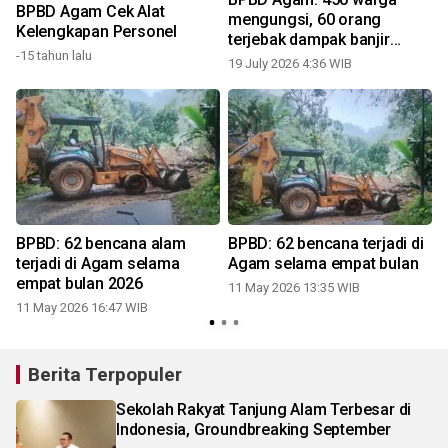
BPBD Agam Cek Alat
mengungsi, 60 orang
Kelengkapan Personel
terjebak dampak banjir
-15 tahun lalu
(Video)
19 July 2026 4:36 WIB
BPBD: 62 bencana alam
BPBD: 62 bencana terjadi di
terjadi di Agam selama
Agam selama empat bulan
empat bulan 2026
11 May 2026 13:35 WIB
11 May 2026 16:47 WIB
0
Berita Terpopuler
Sekolah Rakyat Tanjung Alam Terbesar di
Indonesia, Groundbreaking September