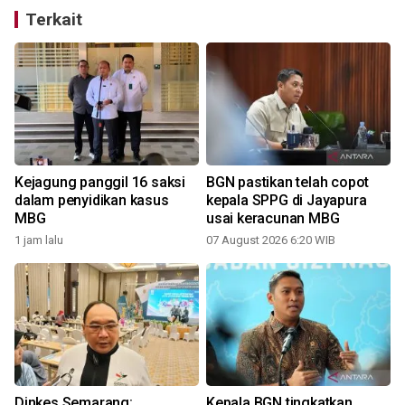
Terkait
Kejagung panggil 16 saksi
BGN pastikan telah copot
dalam penyidikan kasus
kepala SPPG di Jayapura
MBG
usai keracunan MBG
1 jam lalu
07 August 2026 6:20 WIB
Dinkes Semarang:
Kepala BGN tingkatkan