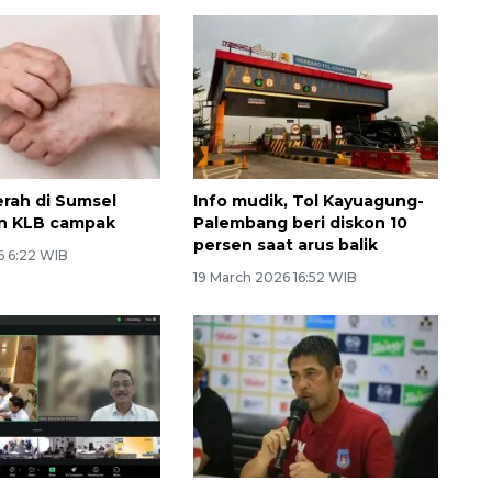
rah di Sumsel
Info mudik, Tol Kayuagung-
an KLB campak
Palembang beri diskon 10
persen saat arus balik
6 6:22 WIB
19 March 2026 16:52 WIB