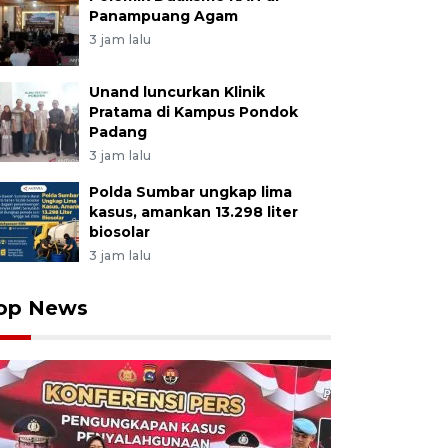
Panampuang Agam
3 jam lalu
Unand luncurkan Klinik
Pratama di Kampus Pondok
Padang
3 jam lalu
Polda Sumbar ungkap lima
kasus, amankan 13.298 liter
biosolar
3 jam lalu
op News