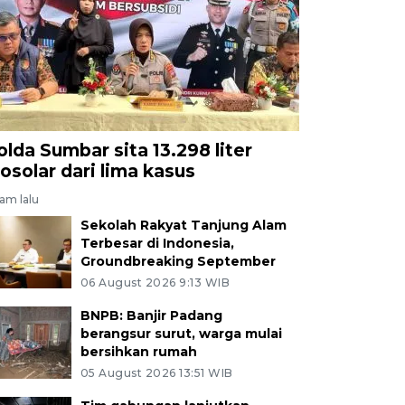
olda Sumbar sita 13.298 liter
iosolar dari lima kasus
jam lalu
Sekolah Rakyat Tanjung Alam
Terbesar di Indonesia,
Groundbreaking September
06 August 2026 9:13 WIB
BNPB: Banjir Padang
berangsur surut, warga mulai
bersihkan rumah
05 August 2026 13:51 WIB