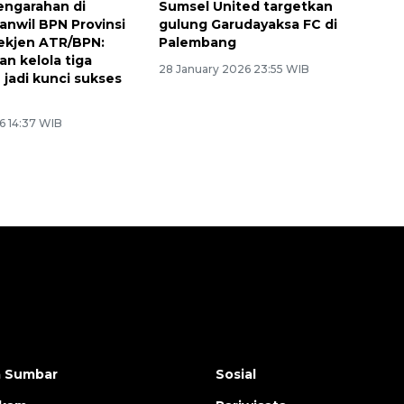
engarahan di
Sumsel United targetkan
anwil BPN Provinsi
gulung Garudayaksa FC di
ekjen ATR/BPN:
Palembang
 kelola tiga
28 January 2026 23:55 WIB
 jadi kunci sukses
6 14:37 WIB
a Sumbar
Sosial