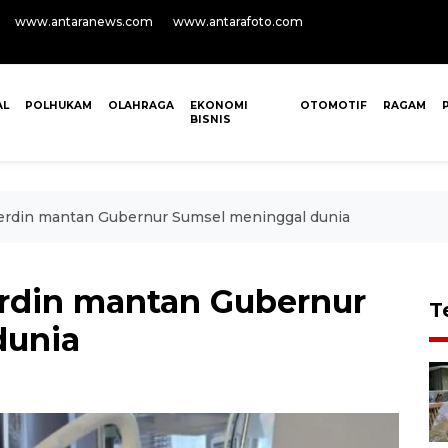
www.antaranews.com
www.antarafoto.com
AL
POLHUKAM
OLAHRAGA
EKONOMI
OTOMOTIF
RAGAM
BISNIS
Noerdin mantan Gubernur Sumsel meninggal dunia
oerdin mantan Gubernur
T
dunia