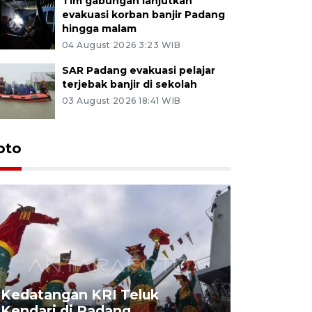
Tim gabungan lanjutkan
evakuasi korban banjir Padang
hingga malam
04 August 2026 3:23 WIB
SAR Padang evakuasi pelajar
terjebak banjir di sekolah
03 August 2026 18:41 WIB
oto
Kedatangan KRI Teluk
Pameran 
Kendari di Padang
di Padan