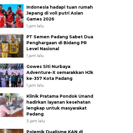
Indonesia hadapi tuan rumah
Jepang di voli putri Asian
Games 2026
1 jam lalu
PT Semen Padang Sabet Dua
Penghargaan di Bidang PR
Level Nasional
1 jam lalu
Gowes Siti Nurbaya
Adventure-X semarakkan HJk
ke-357 Kota Padang
1 jam lalu
Klinik Pratama Pondok Unand
hadirkan layanan kesehatan
lengkap untuk masyarakat
Padang
3 jam lalu
Polemik Dualisme KAN di