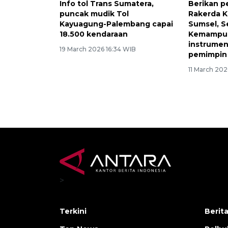
Info tol Trans Sumatera,
Berikan p
puncak mudik Tol
Rakerda K
Kayuagung-Palembang capai
Sumsel, S
18.500 kendaraan
Kemampuan
instrumen
19 March 2026 16:34 WIB
pemimpin
11 March 202
>
Terkini
Berit