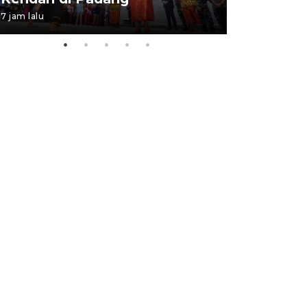
7 jam lalu
06 August 202