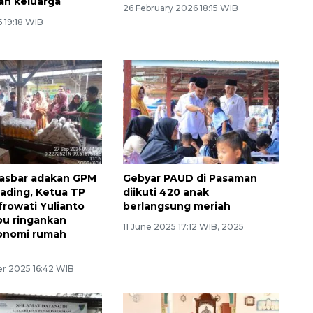
an keluarga
26 February 2026 18:15 WIB
6 19:18 WIB
asbar adakan GPM
Gebyar PAUD di Pasaman
Gading, Ketua TP
diikuti 420 anak
frowati Yulianto
berlangsung meriah
pu ringankan
11 June 2025 17:12 WIB, 2025
onomi rumah
r 2025 16:42 WIB