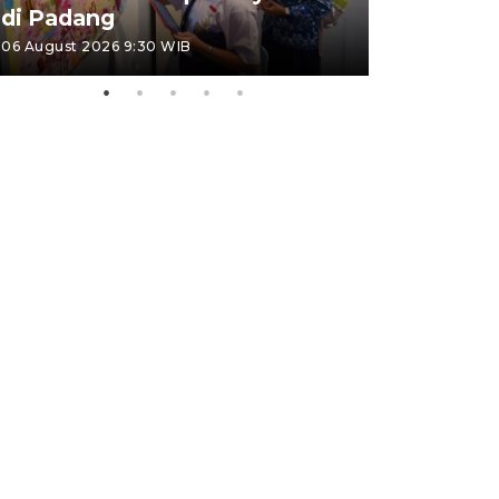
di Padang
Padang
06 August 2026 9:30 WIB
05 August 202