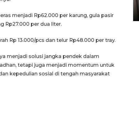
Sumbar
05 August 2026 10:33 WIB
eras menjadi Rp62.000 per karung, gula pasir
 Rp27.000 per dua liter.
ah Rp 13.000/pcs dan telur Rp48.000 per tray.
nya menjadi solusi jangka pendek dalam
madhan, tetapi juga menjadi momentum untuk
n kepedulian sosial di tengah masyarakat