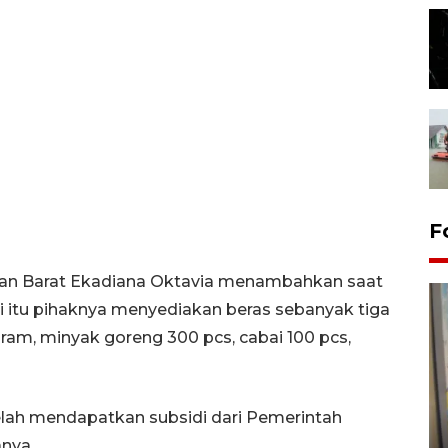
F
an Barat Ekadiana Oktavia menambahkan saat
i itu pihaknya menyediakan beras sebanyak tiga
gram, minyak goreng 300 pcs, cabai 100 pcs,
Penyelesaian pembentukan
lah mendapatkan subsidi dari Pemerintah
Kopdes Merah Putih di
nya.