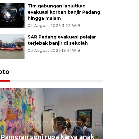
Tim gabungan lanjutkan
evakuasi korban banjir Padang
hingga malam
04 August 2026 3:23 WIB
SAR Padang evakuasi pelajar
terjebak banjir di sekolah
03 August 2026 18:41 WIB
oto
Pameran seni rupa karya anak
Dampak b