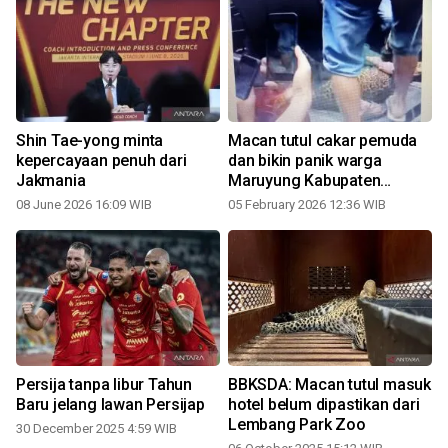
Shin Tae-yong minta
Macan tutul cakar pemuda
kepercayaan penuh dari
dan bikin panik warga
Jakmania
Maruyung Kabupaten
Bandung
08 June 2026 16:09 WIB
05 February 2026 12:36 WIB
Persija tanpa libur Tahun
BBKSDA: Macan tutul masuk
Baru jelang lawan Persijap
hotel belum dipastikan dari
Lembang Park Zoo
30 December 2025 4:59 WIB