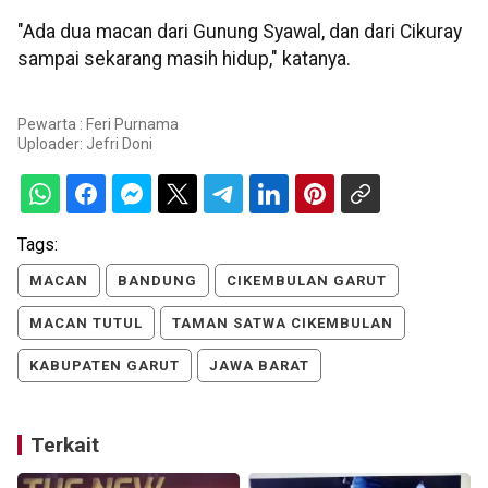
"Ada dua macan dari Gunung Syawal, dan dari Cikuray
sampai sekarang masih hidup," katanya.
Pewarta : Feri Purnama
Uploader:
Jefri Doni
Tags:
MACAN
BANDUNG
CIKEMBULAN GARUT
MACAN TUTUL
TAMAN SATWA CIKEMBULAN
KABUPATEN GARUT
JAWA BARAT
Terkait