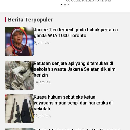
06 October 2025 15:12 WIB
Berita Terpopuler
Janice Tjen terhenti pada babak pertama
ganda WTA 1000 Toronto
9 jam lalu
Ratusan senjata api yang ditemukan di
sekolah swasta Jakarta Selatan diklaim
berizin
14 jam lalu
Kuasa hukum sebut eks ketua
yayasansimpan senpi dan narkotika di
sekolah
22 jam lalu