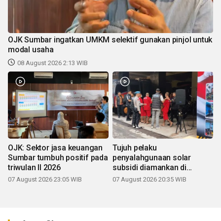
OJK Sumbar ingatkan UMKM selektif gunakan pinjol untuk
modal usaha
08 August 2026 2:13 WIB
OJK: Sektor jasa keuangan
Tujuh pelaku
Sumbar tumbuh positif pada
penyalahgunaan solar
triwulan II 2026
subsidi diamankan di
Sumbar
07 August 2026 23:05 WIB
07 August 2026 20:35 WIB