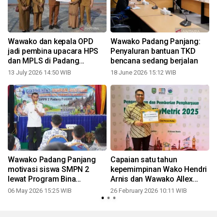
Wawako dan kepala OPD
Wawako Padang Panjang:
jadi pembina upacara HPS
Penyaluran bantuan TKD
dan MPLS di Padang
bencana sedang berjalan
Panjang
13 July 2026 14:50 WIB
18 June 2026 15:12 WIB
Wawako Padang Panjang
Capaian satu tahun
motivasi siswa SMPN 2
kepemimpinan Wako Hendri
lewat Program Bina
Arnis dan Wawako Allex
Karakter
Saputra
06 May 2026 15:25 WIB
26 February 2026 10:11 WIB