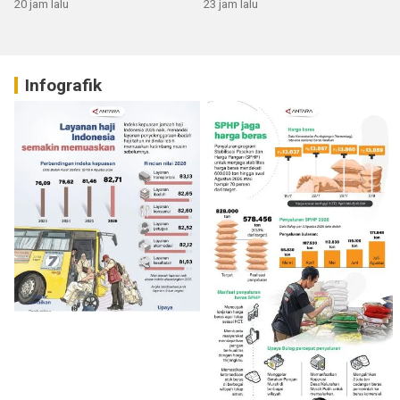
Sumbar
20 jam lalu
23 jam lalu
Infografik