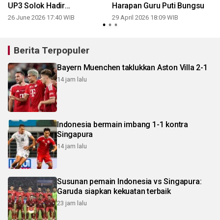
UP3 Solok Hadir
Harapan Guru Puti Bungsu
Menguatkan Keluarga Bayi
26 June 2026 17:40 WIB
29 April 2026 18:09 WIB
Pejuang Hidrosefalus
Berita Terpopuler
Bayern Muenchen taklukkan Aston Villa 2-1
14 jam lalu
Indonesia bermain imbang 1-1 kontra
Singapura
14 jam lalu
Susunan pemain Indonesia vs Singapura:
Garuda siapkan kekuatan terbaik
23 jam lalu