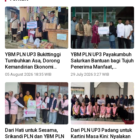
k
YBM PLN UP3 Bukittinggi
YBM PLN UP3 Payakumbuh
Tumbuhkan Asa, Dorong
Salurkan Bantuan bagi Tujuh
Kemandirian Ekonomi
Penerima Manfaat,
Masyarakat
Wujudkan Kepedulian Nyata
05 August 2026 18:35 WIB
29 July 2026 3:27 WIB
untuk Masyarakat
n
Dari Hati untuk Sesama,
Dari PLN UP3 Padang untuk
Srikandi PLN dan YBM PLN
Kartini Masa Kini: Nyalakan