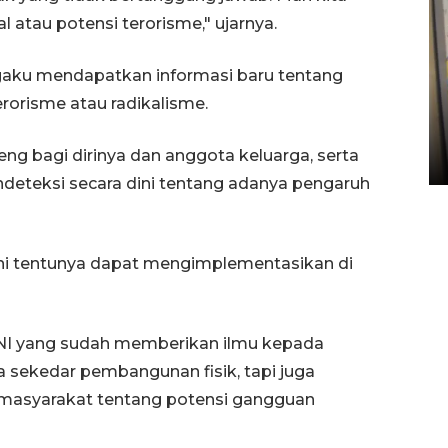
atau potensi terorisme," ujarnya.
gaku mendapatkan informasi baru tentang
Penyelesaian pembentukan
erorisme atau radikalisme.
Kopdes Merah Putih di
Sumbar
eng bagi dirinya dan anggota keluarga, serta
05 August 2026 10:33 WIB
eteksi secara dini tentang adanya pengaruh
ini tentunya dapat mengimplementasikan di
TNI yang sudah memberikan ilmu kepada
 sekedar pembangunan fisik, tapi juga
masyarakat tentang potensi gangguan