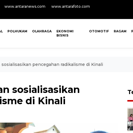
www.antaranews.com
www.antarafoto.com
AL
POLHUKAM
OLAHRAGA
EKONOMI
OTOMOTIF
RAGAM
BISNIS
osialisasikan pencegahan radikalisme di Kinali
 sosialisasikan
T
sme di Kinali