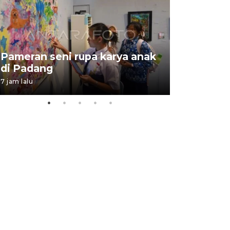
Pameran seni rupa karya anak
Dampak b
di Padang
Padang
7 jam lalu
05 August 202