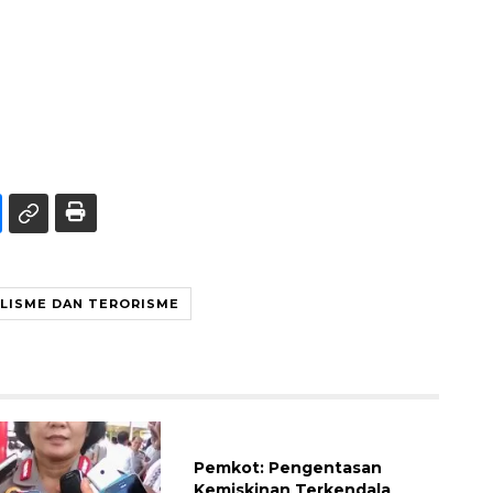
ALISME DAN TERORISME
Pemkot: Pengentasan
Kemiskinan Terkendala