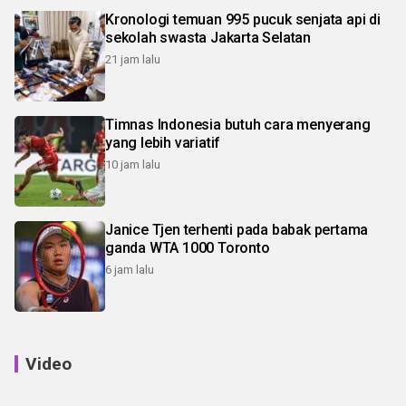
Kronologi temuan 995 pucuk senjata api di
sekolah swasta Jakarta Selatan
21 jam lalu
Timnas Indonesia butuh cara menyerang
yang lebih variatif
10 jam lalu
Janice Tjen terhenti pada babak pertama
ganda WTA 1000 Toronto
6 jam lalu
Video