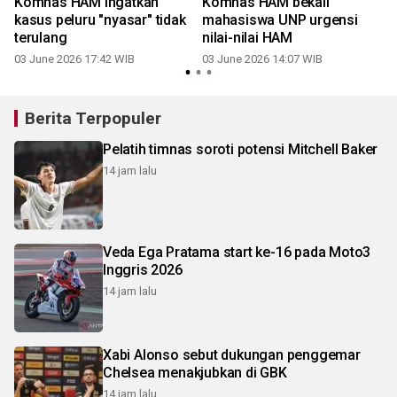
i
Komnas HAM ingatkan
Komnas HAM bekali
kasus peluru "nyasar" tidak
mahasiswa UNP urgensi
terulang
nilai-nilai HAM
03 June 2026 17:42 WIB
03 June 2026 14:07 WIB
Berita Terpopuler
Pelatih timnas soroti potensi Mitchell Baker
14 jam lalu
Veda Ega Pratama start ke-16 pada Moto3
Inggris 2026
14 jam lalu
Xabi Alonso sebut dukungan penggemar
Chelsea menakjubkan di GBK
14 jam lalu