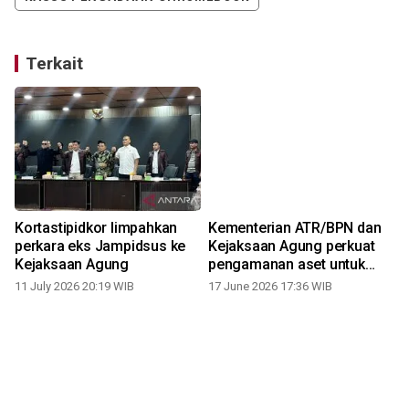
Terkait
Kortastipidkor limpahkan
Kementerian ATR/BPN dan
perkara eks Jampidsus ke
Kejaksaan Agung perkuat
Kejaksaan Agung
pengamanan aset untuk
pulihkan hak korban dan
11 July 2026 20:19 WIB
17 June 2026 17:36 WIB
kerugian negara