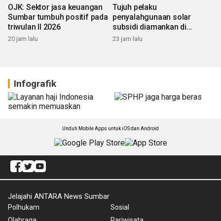
OJK: Sektor jasa keuangan
Tujuh pelaku
Sumbar tumbuh positif pada
penyalahgunaan solar
triwulan II 2026
subsidi diamankan di
Sumbar
20 jam lalu
23 jam lalu
Infografik