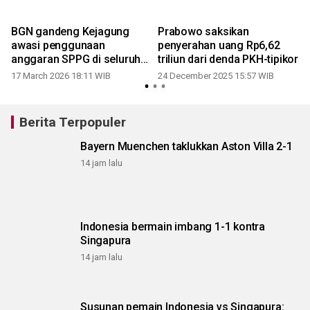
BGN gandeng Kejagung
Prabowo saksikan
awasi penggunaan
penyerahan uang Rp6,62
anggaran SPPG di seluruh
triliun dari denda PKH-tipikor
daerah
17 March 2026 18:11 WIB
24 December 2025 15:57 WIB
Berita Terpopuler
Bayern Muenchen taklukkan Aston Villa 2-1
14 jam lalu
Indonesia bermain imbang 1-1 kontra
Singapura
14 jam lalu
Susunan pemain Indonesia vs Singapura: