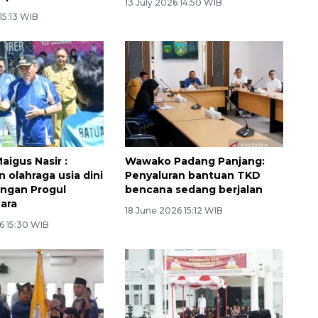
13 July 2026 14:50 WIB
 15:13 WIB
igus Nasir :
Wawako Padang Panjang:
 olahraga usia dini
Penyaluran bantuan TKD
engan Progul
bencana sedang berjalan
ara
18 June 2026 15:12 WIB
6 15:30 WIB