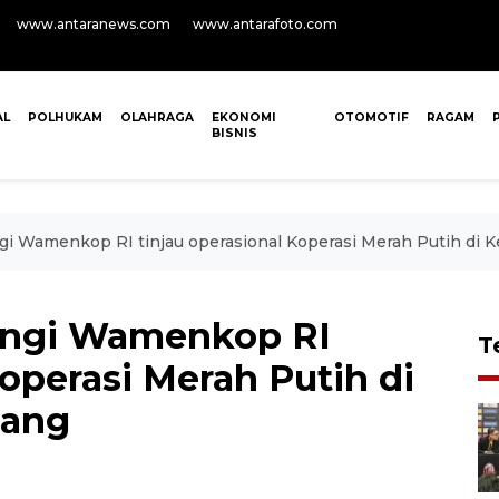
www.antaranews.com
www.antarafoto.com
AL
POLHUKAM
OLAHRAGA
EKONOMI
OTOMOTIF
RAGAM
BISNIS
i Wamenkop RI tinjau operasional Koperasi Merah Putih di K
ingi Wamenkop RI
T
Koperasi Merah Putih di
dang