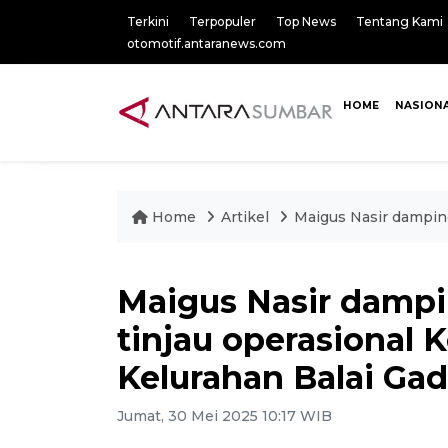
Terkini
Terpopuler
Top News
Tentang Kami
otomotif.antaranews.com
HOME
NASION
Home
Artikel
Maigus Nasir damping
Maigus Nasir damp
tinjau operasional 
Kelurahan Balai Ga
Jumat, 30 Mei 2025 10:17 WIB