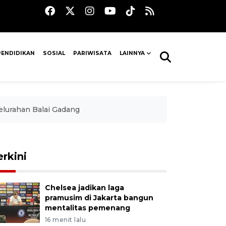
PENDIDIKAN
SOSIAL
PARIWISATA
LAINNYA
elurahan Balai Gadang
erkini
Chelsea jadikan laga
pramusim di Jakarta bangun
mentalitas pemenang
16 menit lalu