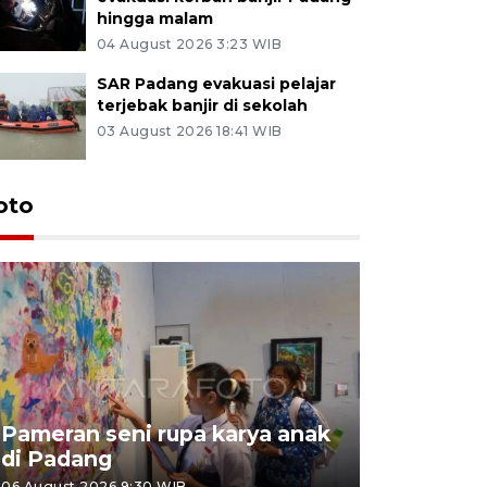
hingga malam
04 August 2026 3:23 WIB
SAR Padang evakuasi pelajar
terjebak banjir di sekolah
03 August 2026 18:41 WIB
oto
Pameran seni rupa karya anak
Dampak b
di Padang
Padang
06 August 2026 9:30 WIB
05 August 202