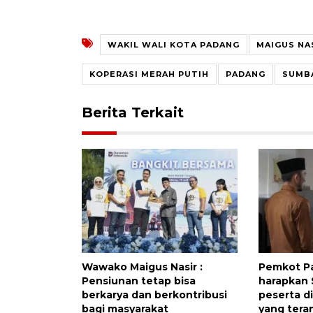
WAKIL WALI KOTA PADANG
MAIGUS NA
KOPERASI MERAH PUTIH
PADANG
SUMB
Berita Terkait
Wawako Maigus Nasir :
Pemkot P
Pensiunan tetap bisa
harapkan 
berkarya dan berkontribusi
peserta d
bagi masyarakat
yang tera