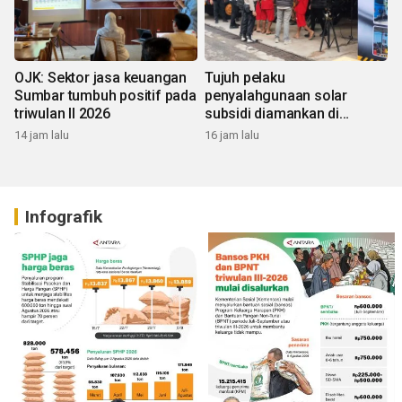
OJK: Sektor jasa keuangan
Tujuh pelaku
Sumbar tumbuh positif pada
penyalahgunaan solar
triwulan II 2026
subsidi diamankan di
Sumbar
14 jam lalu
16 jam lalu
Infografik