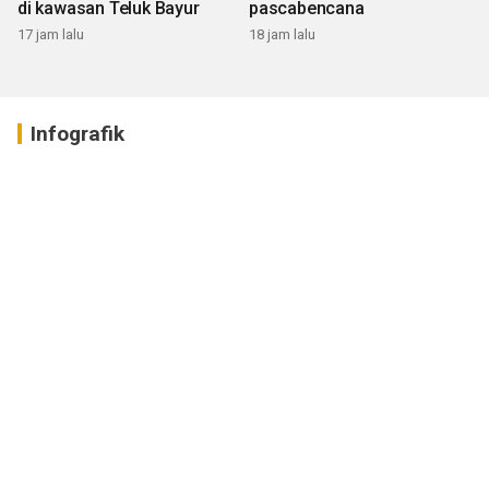
di kawasan Teluk Bayur
pascabencana
17 jam lalu
18 jam lalu
Infografik