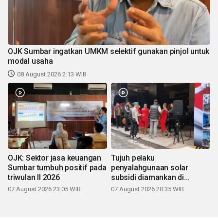
OJK Sumbar ingatkan UMKM selektif gunakan pinjol untuk
modal usaha
08 August 2026 2:13 WIB
OJK: Sektor jasa keuangan
Tujuh pelaku
Sumbar tumbuh positif pada
penyalahgunaan solar
triwulan II 2026
subsidi diamankan di
Sumbar
07 August 2026 23:05 WIB
07 August 2026 20:35 WIB