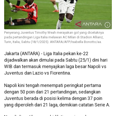
Penyerang Juventus Timothy Weah merayakan gol yang dicetaknya
pada pertandingan Liga Italia melawan AC Milan di Stadion Allianz,
Turin, Italia, Sabtu (18/1/2025). ANTARA/AFP/Isabella Bonotto/aa.
Jakarta (ANTARA) - Liga Italia pekan ke-22
dijadwalkan akan dimulai pada Sabtu (25/1) dini hari
WIB dan termasuk menyajikan laga besar Napoli vs
Juventus dan Lazio vs Fiorentina.
Napoli kini tengah menempati peringkat pertama
dengan 50 poin dari 21 pertandingan, sedangkan
Juventus berada di posisi kelima dengan 37 poin
yang diperoleh dari 21 laga, demikian catatan Serie A.