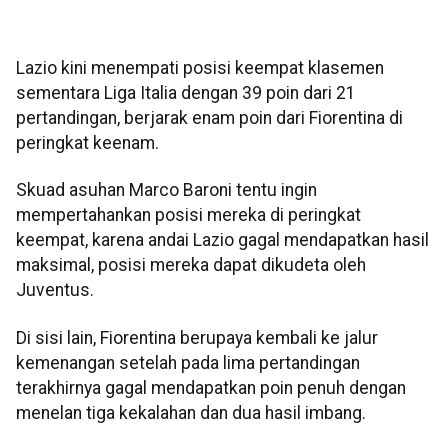
Lazio kini menempati posisi keempat klasemen
sementara Liga Italia dengan 39 poin dari 21
pertandingan, berjarak enam poin dari Fiorentina di
peringkat keenam.
Skuad asuhan Marco Baroni tentu ingin
mempertahankan posisi mereka di peringkat
keempat, karena andai Lazio gagal mendapatkan hasil
maksimal, posisi mereka dapat dikudeta oleh
Juventus.
Di sisi lain, Fiorentina berupaya kembali ke jalur
kemenangan setelah pada lima pertandingan
terakhirnya gagal mendapatkan poin penuh dengan
menelan tiga kekalahan dan dua hasil imbang.