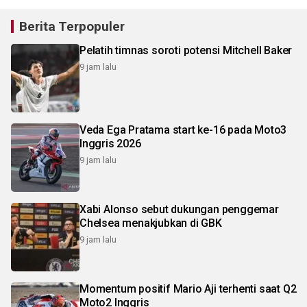
Berita Terpopuler
Pelatih timnas soroti potensi Mitchell Baker
9 jam lalu
Veda Ega Pratama start ke-16 pada Moto3
Inggris 2026
9 jam lalu
Xabi Alonso sebut dukungan penggemar
Chelsea menakjubkan di GBK
9 jam lalu
Momentum positif Mario Aji terhenti saat Q2
Moto2 Inggris