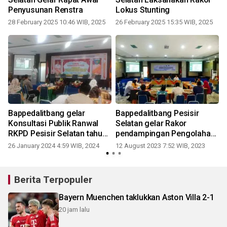
Penyusunan Renstra
Lokus Stunting
28 February 2025 10:46 WIB, 2025
26 February 2025 15:35 WIB, 2025
0
Bappedalitbang gelar
Bappedalitbang Pesisir
Konsultasi Publik Ranwal
Selatan gelar Rakor
RKPD Pesisir Selatan tahun
pendampingan Pengolahan
2025
Data
26 January 2024 4:59 WIB, 2024
12 August 2023 7:52 WIB, 2023
Berita Terpopuler
Bayern Muenchen taklukkan Aston Villa 2-1
20 jam lalu