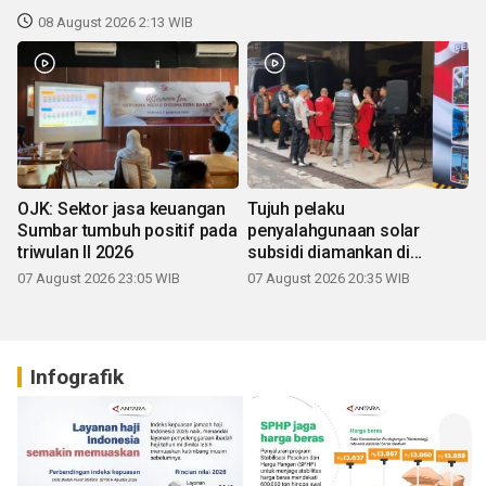
08 August 2026 2:13 WIB
OJK: Sektor jasa keuangan
Tujuh pelaku
Sumbar tumbuh positif pada
penyalahgunaan solar
triwulan II 2026
subsidi diamankan di
Sumbar
07 August 2026 23:05 WIB
07 August 2026 20:35 WIB
Infografik