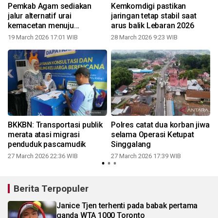
Pemkab Agam sediakan
Kemkomdigi pastikan
jalur alternatif urai
jaringan tetap stabil saat
kemacetan menuju
arus balik Lebaran 2026
Bukittinggi
19 March 2026 17:01 WIB
28 March 2026 9:23 WIB
BKKBN: Transportasi publik
Polres catat dua korban jiwa
merata atasi migrasi
selama Operasi Ketupat
penduduk pascamudik
Singgalang
27 March 2026 22:36 WIB
27 March 2026 17:39 WIB
Berita Terpopuler
Janice Tjen terhenti pada babak pertama
ganda WTA 1000 Toronto