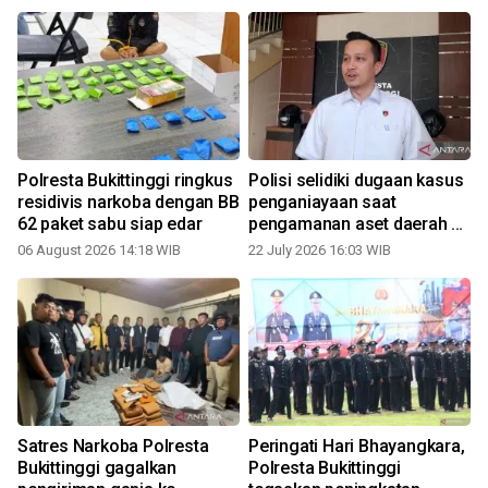
Polresta Bukittinggi ringkus
Polisi selidiki dugaan kasus
residivis narkoba dengan BB
penganiayaan saat
62 paket sabu siap edar
pengamanan aset daerah di
Kampus UFDK
06 August 2026 14:18 WIB
22 July 2026 16:03 WIB
Satres Narkoba Polresta
Peringati Hari Bhayangkara,
Bukittinggi gagalkan
Polresta Bukittinggi