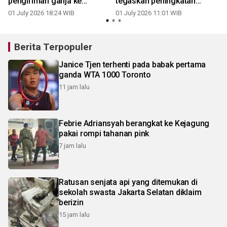
pengiriman ganja ke
tegaskan peningkatan
Bandung
respon Kamtibmas
01 July 2026 18:24 WIB
01 July 2026 11:01 WIB
Berita Terpopuler
Janice Tjen terhenti pada babak pertama
ganda WTA 1000 Toronto
11 jam lalu
Febrie Adriansyah berangkat ke Kejagung
pakai rompi tahanan pink
7 jam lalu
Ratusan senjata api yang ditemukan di
sekolah swasta Jakarta Selatan diklaim
berizin
15 jam lalu