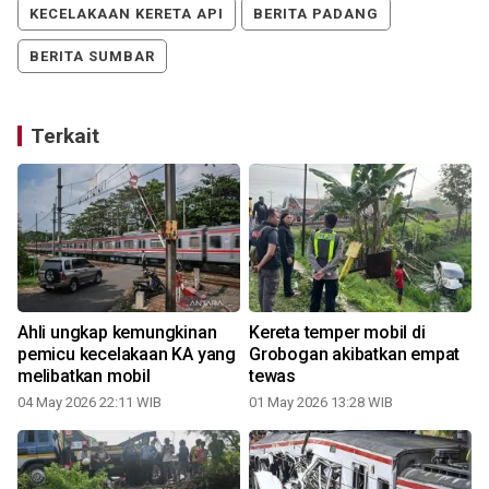
KECELAKAAN KERETA API
BERITA PADANG
BERITA SUMBAR
Terkait
Ahli ungkap kemungkinan
Kereta temper mobil di
pemicu kecelakaan KA yang
Grobogan akibatkan empat
melibatkan mobil
tewas
04 May 2026 22:11 WIB
01 May 2026 13:28 WIB
3