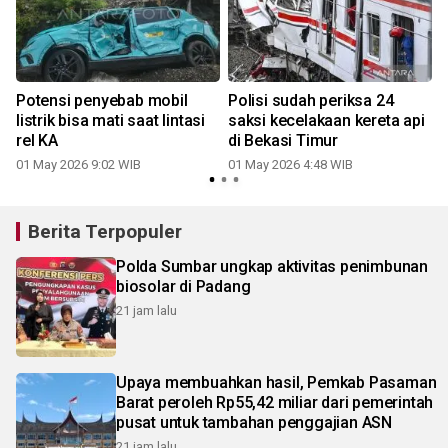
Potensi penyebab mobil
Polisi sudah periksa 24
listrik bisa mati saat lintasi
saksi kecelakaan kereta api
rel KA
di Bekasi Timur
01 May 2026 9:02 WIB
01 May 2026 4:48 WIB
2
Berita Terpopuler
Polda Sumbar ungkap aktivitas penimbunan
biosolar di Padang
21 jam lalu
Upaya membuahkan hasil, Pemkab Pasaman
Barat peroleh Rp55,42 miliar dari pemerintah
pusat untuk tambahan penggajian ASN
21 jam lalu