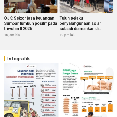
OJK: Sektor jasa keuangan
Tujuh pelaku
Sumbar tumbuh positif pada
penyalahgunaan solar
triwulan II 2026
subsidi diamankan di
Sumbar
16 jam lalu
19 jam lalu
Infografik