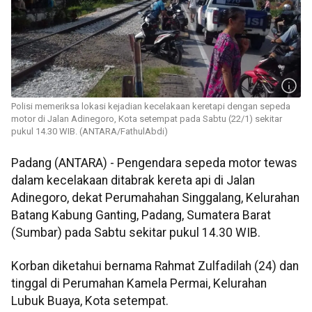
Polisi memeriksa lokasi kejadian kecelakaan keretapi dengan sepeda
motor di Jalan Adinegoro, Kota setempat pada Sabtu (22/1) sekitar
pukul 14.30 WIB. (ANTARA/FathulAbdi)
Padang (ANTARA) - Pengendara sepeda motor tewas
dalam kecelakaan ditabrak kereta api di Jalan
Adinegoro, dekat Perumahahan Singgalang, Kelurahan
Batang Kabung Ganting, Padang, Sumatera Barat
(Sumbar) pada Sabtu sekitar pukul 14.30 WIB.
Korban diketahui bernama Rahmat Zulfadilah (24) dan
tinggal di Perumahan Kamela Permai, Kelurahan
Lubuk Buaya, Kota setempat.