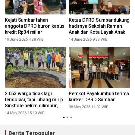
Kejati Sumbar tahan
Ketua DPRD Sumbar dukung
anggota DPRD buron kasus
hadirnya Sekolah Ramah
kredit Rp34 miliar
Anak dan Kota Layak Anak
19 June 2026 4:38 WIB
14 June 2026 9:33 WIB
2.053 warga tidak lagi
Pemkot Payakumbuh terima
terisolasi, tapi lubang mirip
kunker DPRD Sumbar
Sinkhole belum ditimbun,
08 May 2026 11:02 WIB
DPRD kritisi kinerja BPBD
14 May 2026 15:10 WIB
0
Berita Terpopuler